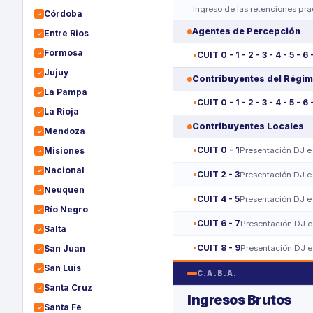
Ingreso de las retenciones pr
Córdoba
✓
Agentes de Percepción
Entre Rios
✓
Formosa
✓
CUIT 0 - 1 - 2 - 3 - 4 - 5 - 6 
Jujuy
✓
Contribuyentes del Régim
La Pampa
✓
CUIT 0 - 1 - 2 - 3 - 4 - 5 - 6 
La Rioja
✓
Contribuyentes Locales
Mendoza
✓
CUIT 0 - 1
Misiones
Presentación DJ e
✓
Nacional
✓
CUIT 2 - 3
Presentación DJ e
Neuquen
✓
CUIT 4 - 5
Presentación DJ e
Río Negro
✓
CUIT 6 - 7
Presentación DJ e
Salta
✓
CUIT 8 - 9
San Juan
Presentación DJ e
✓
San Luis
✓
C.A.B.A.
Santa Cruz
✓
Ingresos Brutos
Santa Fe
✓