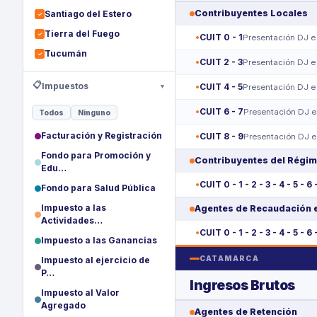
Contribuyentes Locales
Santiago del Estero
✓
Tierra del Fuego
✓
CUIT 0 - 1
Presentación DJ e
Tucumán
✓
CUIT 2 - 3
Presentación DJ e
📋
Impuestos
CUIT 4 - 5
▼
Presentación DJ e
CUIT 6 - 7
Presentación DJ e
Todos
Ninguno
Facturación y Registración
CUIT 8 - 9
Presentación DJ e
Fondo para Promoción y
Contribuyentes del Régim
Edu…
CUIT 0 - 1 - 2 - 3 - 4 - 5 - 6 
Fondo para Salud Pública
Impuesto a las
Agentes de Recaudación 
Actividades…
CUIT 0 - 1 - 2 - 3 - 4 - 5 - 6 
Impuesto a las Ganancias
CATAMARCA
Impuesto al ejercicio de
P…
Ingresos Brutos
Impuesto al Valor
Agregado
Agentes de Retención