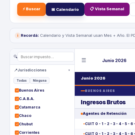
⚡ Buscar
📋 Vista Semanal
📅 Calendario
Recordá:
Calendario y Vista Semanal usan Mes + Año. El PDF 
i
🔍
☰
Junio
2026
📍
Jurisdicciones
▼
Junio 2026
Todas
Ninguna
Buenos Aires
✓
BUENOS AIRES
C.A.B.A.
✓
Ingresos Brutos
Catamarca
✓
Agentes de Retención
Chaco
✓
CUIT 0 - 1 - 2 - 3 - 4 - 5 - 6 
Chubut
✓
Corrientes
✓
CUIT 0 - 1 - 2 - 3 - 4 - 5 - 6 