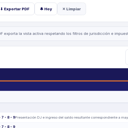
⬇ Exportar PDF
🔔 Hoy
✕ Limpiar
exporta la vista activa respetando los filtros de jurisdicción e impues
- 7 - 8 - 9
Presentación DJ e ingreso del saldo resultante correspondiente a ma
- 7 - 8 - 9