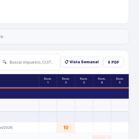
to.
🔍
📋 Vista Semanal
⬇ PDF
Sem.
Sem.
Sem.
Sem.
Sem.
1
2
3
4
5
10
yo/2026