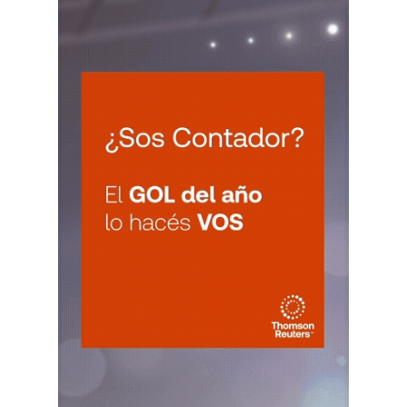
Agentes Ret. y Perc. E. Rios
CUIT 5-6-7-8-9-…
JUJUY
VIE
JUJUY
7
Agentes Ret. Perc. Jujuy
CUIT 0-1-2-3-4-…
LA RIOJA
VIE
LA RIOJA
7
Agentes Percepcion La Rioja
CUIT 5-6-7-8-9-…
VIE
LA RIOJA
7
Agentes Retencion La Rioja
CUIT 5-6-7-8-9-…
NEUQUEN
VIE
NEUQUEN
7
Agentes Ret. y Percep. Neuquen
CUIT 0-1-2-3-4-…
SALTA