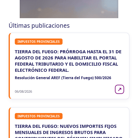
VIE
SALTA
7
Agentes Ret. y Perc. DJ Inf.
CUIT 0-1-2-3-…
Últimas publicaciones
LUN 10/8
NACIONAL
IMPUESTOS PROVINCIALES
LUN
NACIONAL
10
TIERRA DEL FUEGO: PRÓRROGA HASTA EL 31 DE
Agentes SIRCAR 2a Quinc
AGOSTO DE 2026 PARA HABILITAR EL PORTAL
CUIT 5-6-7-8-9-…
FEDERAL TRIBUTARIO Y EL DOMICILIO FISCAL
ELECTRÓNICO FEDERAL.
LUN
NACIONAL
10
Resolución General AREF (Tierra del Fuego) 500/2026
Casas Particulares F102/RT
CUIT 0-1-2-3-4-5-6-7-8-9-…
↗
06/08/2026
LUN
NACIONAL
10
Empleadores - F931
CUIT 1-2-3-…
IMPUESTOS PROVINCIALES
TIERRA DEL FUEGO: NUEVOS IMPORTES FIJOS
MENSUALES DE INGRESOS BRUTOS PARA