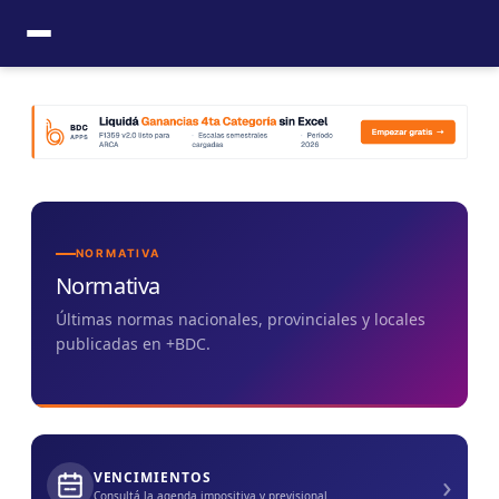
Ir
al
contenido
NORMATIVA
Normativa
Últimas normas nacionales, provinciales y locales
publicadas en +BDC.
›
VENCIMIENTOS
Consultá la agenda impositiva y previsional