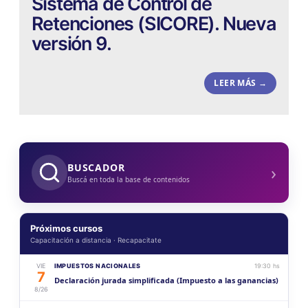
Sistema de Control de
Retenciones (SICORE). Nueva
versión 9.
LEER MÁS →
›
BUSCADOR
Buscá en toda la base de contenidos
Próximos cursos
Capacitación a distancia · Recapacitate
VIE
IMPUESTOS NACIONALES
19:30 hs
7
Declaración jurada simplificada (Impuesto a las ganancias)
8/26