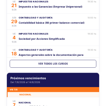
VIE
IMPUESTOS NACIONALES
19:30 hs
21
Impuesto a las Ganancias (Empresa Unipersonal)
8/26
SÁB
CONTABILIDAD Y AUDITORÍA
10:00 hs
29
Contabilidad básica (Mi primer balance comercial)
8/26
VIE
IMPUESTOS NACIONALES
19:30 hs
4
Sociedad por Acciones Simplificada
9/26
VIE
CONTABILIDAD Y AUDITORÍA
19:30 hs
18
Aspectos generales sobre la documentación para
9/26
sociedades
VER TODOS LOS CURSOS
SÁB
CONTABILIDAD Y AUDITORÍA
10:00 hs
19
Contabilidad intermedia (Mi primer balance comercial)
9/26
Próximos vencimientos
Del 7/8/2026 al 14/8/2026
VIE
CONTABILIDAD Y AUDITORÍA
19:30 hs
2
Estados Contables (Histórico vs Ajustado)
VIE 7/8
10/26
NACIONAL
SÁB
CONTABILIDAD Y AUDITORÍA
10:00 hs
VIE
NACIONAL
17
7
Contabilidad superior (Mi primer balance comercial)