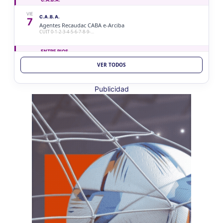
VIE
C.A.B.A.
7
Agentes Recaudac CABA e-Arciba
CUIT 0-1-2-3-4-5-6-7-8-9-…
ENTRE RIOS
VER TODOS
VIE
ENTRE RIOS
7
Ag. Ret. Imp. Prof. Lib. EERR
CUIT 5-6-7-8-9-…
Publicidad
VIE
ENTRE RIOS
7
Agentes Ret. y Perc. E. Rios
CUIT 5-6-7-8-9-…
JUJUY
VIE
JUJUY
7
Agentes Ret. Perc. Jujuy
CUIT 0-1-2-3-4-…
LA RIOJA
VIE
LA RIOJA
7
Agentes Percepcion La Rioja