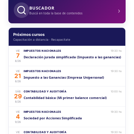
›
BUSCADOR
Buscá en toda la base de contenidos
Próximos cursos
Capacitación a distancia · Recapacitate
VIE
IMPUESTOS NACIONALES
19:30 hs
7
Declaración jurada simplificada (Impuesto a las ganancias)
8/26
VIE
IMPUESTOS NACIONALES
19:30 hs
21
Impuesto a las Ganancias (Empresa Unipersonal)
8/26
SÁB
CONTABILIDAD Y AUDITORÍA
10:00 hs
29
Contabilidad básica (Mi primer balance comercial)
8/26
VIE
IMPUESTOS NACIONALES
19:30 hs
4
Sociedad por Acciones Simplificada
9/26
VIE
CONTABILIDAD Y AUDITORÍA
19:30 hs