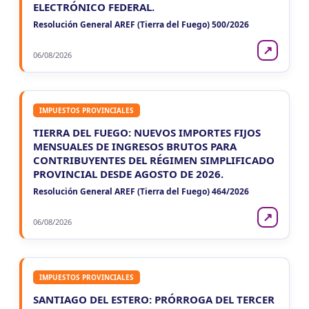
ELECTRÓNICO FEDERAL.
LUN
NACIONAL
10
Resolución General AREF (Tierra del Fuego) 500/2026
Casas Particulares F102/RT
CUIT 0-1-2-3-4-5-6-7-8-9-…
↗
06/08/2026
LUN
NACIONAL
10
Empleadores - F931
CUIT 0-1-2-…
IMPUESTOS PROVINCIALES
TIERRA DEL FUEGO: NUEVOS IMPORTES FIJOS
MENSUALES DE INGRESOS BRUTOS PARA
CONTRIBUYENTES DEL RÉGIMEN SIMPLIFICADO
PROVINCIAL DESDE AGOSTO DE 2026.
Resolución General AREF (Tierra del Fuego) 464/2026
↗
06/08/2026
IMPUESTOS PROVINCIALES
SANTIAGO DEL ESTERO: PRÓRROGA DEL TERCER