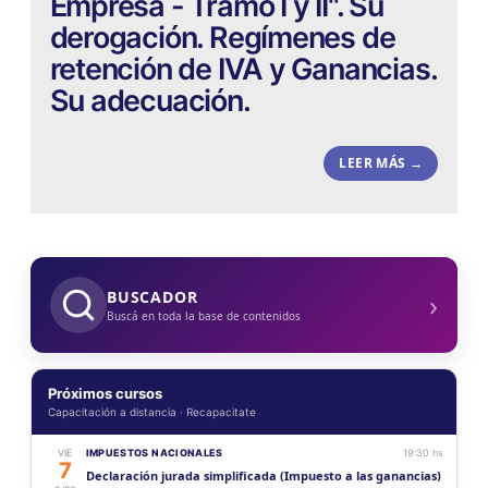
Empresa - Tramo I y II". Su
derogación. Regímenes de
retención de IVA y Ganancias.
Su adecuación.
LEER MÁS →
›
BUSCADOR
Buscá en toda la base de contenidos
Próximos cursos
Capacitación a distancia · Recapacitate
VIE
IMPUESTOS NACIONALES
19:30 hs
7
Declaración jurada simplificada (Impuesto a las ganancias)