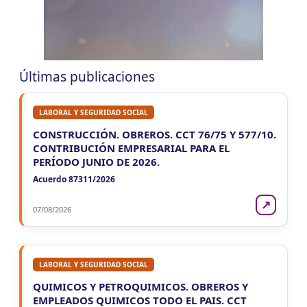
SALTA
VIE
SALTA
7
Agentes Ret. y Perc. DJ Inf.
CUIT 0-1-2-3-…
Últimas publicaciones
LUN 10/8
NACIONAL
LABORAL Y SEGURIDAD SOCIAL
LUN
NACIONAL
10
CONSTRUCCIÓN. OBREROS. CCT 76/75 Y 577/10.
Agentes SIRCAR 2a Quinc
CONTRIBUCIÓN EMPRESARIAL PARA EL
CUIT 5-6-7-8-9-…
PERÍODO JUNIO DE 2026.
Acuerdo 87311/2026
LUN
NACIONAL
10
Casas Particulares F102/RT
↗
CUIT 0-1-2-3-4-5-6-7-8-9-…
07/08/2026
LUN
NACIONAL
10
Empleadores - F931
CUIT 0-1-2-…
LABORAL Y SEGURIDAD SOCIAL
QUIMICOS Y PETROQUIMICOS. OBREROS Y
EMPLEADOS QUIMICOS TODO EL PAIS. CCT