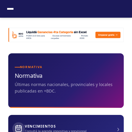
Ir
al
contenido
NORMATIVA
Normativa
Últimas normas nacionales, provinciales y locales
publicadas en +BDC.
›
VENCIMIENTOS
Consultá la agenda impositiva y previsional