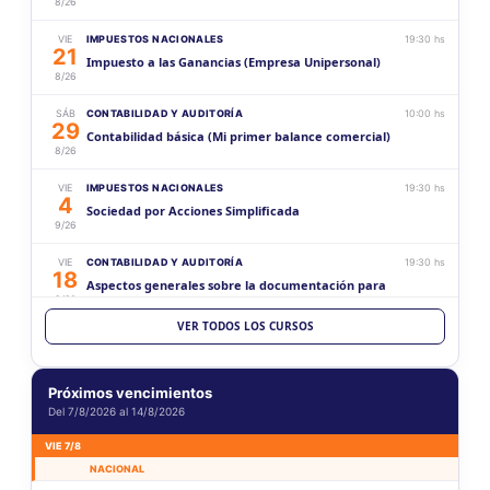
8/26
VIE
IMPUESTOS NACIONALES
19:30 hs
21
Impuesto a las Ganancias (Empresa Unipersonal)
8/26
SÁB
CONTABILIDAD Y AUDITORÍA
10:00 hs
29
Contabilidad básica (Mi primer balance comercial)
8/26
VIE
IMPUESTOS NACIONALES
19:30 hs
4
Sociedad por Acciones Simplificada
9/26
VIE
CONTABILIDAD Y AUDITORÍA
19:30 hs
18
Aspectos generales sobre la documentación para
9/26
sociedades
VER TODOS LOS CURSOS
SÁB
CONTABILIDAD Y AUDITORÍA
10:00 hs
19
Contabilidad intermedia (Mi primer balance comercial)
9/26
Próximos vencimientos
Del 7/8/2026 al 14/8/2026
VIE
CONTABILIDAD Y AUDITORÍA
19:30 hs
2
Estados Contables (Histórico vs Ajustado)
VIE 7/8
10/26
NACIONAL