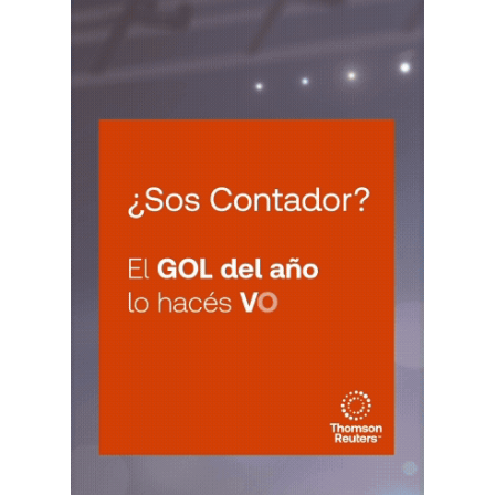
VIE
ENTRE RIOS
7
Agentes Ret. y Perc. E. Rios
CUIT 5-6-7-8-9-…
JUJUY
VIE
JUJUY
7
Agentes Ret. Perc. Jujuy
CUIT 0-1-2-3-4-…
LA RIOJA
VIE
LA RIOJA
7
Agentes Percepcion La Rioja
CUIT 5-6-7-8-9-…
VIE
LA RIOJA
7
Agentes Retencion La Rioja
CUIT 5-6-7-8-9-…
NEUQUEN
VIE
NEUQUEN
7
Agentes Ret. y Percep. Neuquen
CUIT 0-1-2-3-4-…