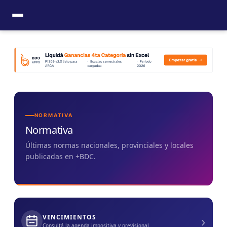
Ir
al
contenido
NORMATIVA
Normativa
Últimas normas nacionales, provinciales y locales
publicadas en +BDC.
›
VENCIMIENTOS
Consultá la agenda impositiva y previsional