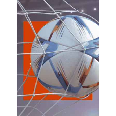
CATAMARCA
LUN
CATAMARCA
10
Agentes RetenciÃ³n Catamarca
CUIT 0-1-2-3-4-5-6-7-8-9-…
CHACO
LUN
CHACO
10
Agentes Ret. Perc. Chaco
CUIT 0-1-2-3-4-5-6-7-8-9-…
CHUBUT
LUN
CHUBUT
10
Agentes Ret. y Perc. Chubut 2Q
CUIT 0-1-2-3-4-5-6-7-8-9-…
CORRIENTES
LUN
CORRIENTES
10
IIBB Corrientes Cuota Fija
CUIT 0-2-4-6-8-…