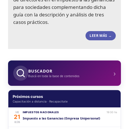
para sociedades complementando dicha
guía con la descripción y análisis de tres
casos prácticos.
LEER MÁS →
›
BUSCADOR
Buscá en toda la base de contenidos
Próximos cursos
Capacitación a distancia · Recapacitate
VIE
IMPUESTOS NACIONALES
19:30 hs
21
Impuesto a las Ganancias (Empresa Unipersonal)
8/26