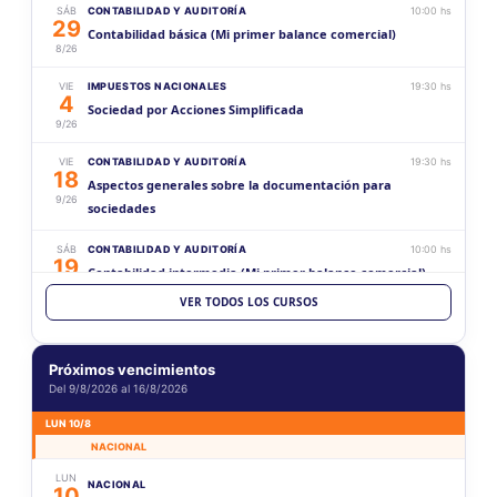
SÁB
CONTABILIDAD Y AUDITORÍA
10:00 hs
29
Contabilidad básica (Mi primer balance comercial)
8/26
VIE
IMPUESTOS NACIONALES
19:30 hs
4
Sociedad por Acciones Simplificada
9/26
VIE
CONTABILIDAD Y AUDITORÍA
19:30 hs
18
Aspectos generales sobre la documentación para
9/26
sociedades
SÁB
CONTABILIDAD Y AUDITORÍA
10:00 hs
19
Contabilidad intermedia (Mi primer balance comercial)
9/26
VER TODOS LOS CURSOS
VIE
CONTABILIDAD Y AUDITORÍA
19:30 hs
2
Estados Contables (Histórico vs Ajustado)
10/26
Próximos vencimientos
Del 9/8/2026 al 16/8/2026
SÁB
CONTABILIDAD Y AUDITORÍA
10:00 hs
17
Contabilidad superior (Mi primer balance comercial)
LUN 10/8
10/26
NACIONAL
SÁB
ACTUACIÓN PROFESIONAL
10:00 hs
LUN
NACIONAL
31
10