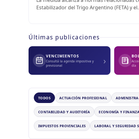
La medida alcanza a normas relacionadas co
Estabilizador del Trigo Argentino (FETA) y e
Últimas publicaciones
VENCIMIENTOS
BO
›
Consultá la agenda impositiva y
Acce
previsional
día
TODOS
ACTUACIÓN PROFESIONAL
ADMINISTRA
CONTABILIDAD Y AUDITORÍA
ECONOMÍA Y FINANZ
IMPUESTOS PROVINCIALES
LABORAL Y SEGURIDAD 