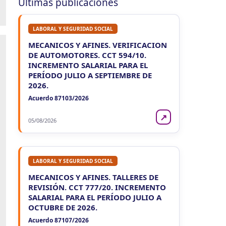
Últimas publicaciones
Ag. Ret. Imp. Prof. Lib. EERR
CUIT 5-6-7-8-9-…
LABORAL Y SEGURIDAD SOCIAL
VIE
ENTRE RIOS
7
Agentes Ret. y Perc. E. Rios
MECANICOS Y AFINES. VERIFICACION
CUIT 5-6-7-8-9-…
DE AUTOMOTORES. CCT 594/10.
INCREMENTO SALARIAL PARA EL
JUJUY
PERÍODO JULIO A SEPTIEMBRE DE
2026.
VIE
JUJUY
7
Agentes Ret. Perc. Jujuy
Acuerdo 87103/2026
CUIT 0-1-2-3-4-…
↗
05/08/2026
LA RIOJA
VIE
LA RIOJA
7
Agentes Percepcion La Rioja
CUIT 5-6-7-8-9-…
LABORAL Y SEGURIDAD SOCIAL
MECANICOS Y AFINES. TALLERES DE
VIE
LA RIOJA
7
REVISIÓN. CCT 777/20. INCREMENTO
Agentes Retencion La Rioja
CUIT 5-6-7-8-9-…
SALARIAL PARA EL PERÍODO JULIO A
OCTUBRE DE 2026.
NEUQUEN
Acuerdo 87107/2026