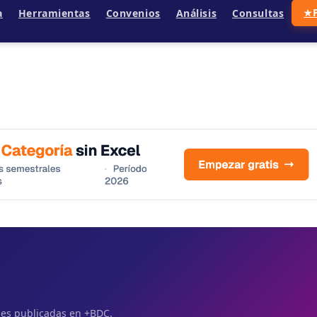
a
Herramientas
Convenios
Análisis
Consultas
★
ales publicadas en +BDC.