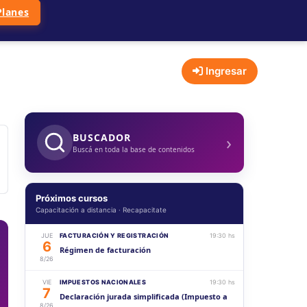
Planes
Ingresar
›
BUSCADOR
Buscá en toda la base de contenidos
Próximos cursos
Capacitación a distancia · Recapacitate
JUE
FACTURACIÓN Y REGISTRACIÓN
19:30 hs
6
Régimen de facturación
8/26
VIE
IMPUESTOS NACIONALES
19:30 hs
7
Declaración jurada simplificada (Impuesto a
8/26