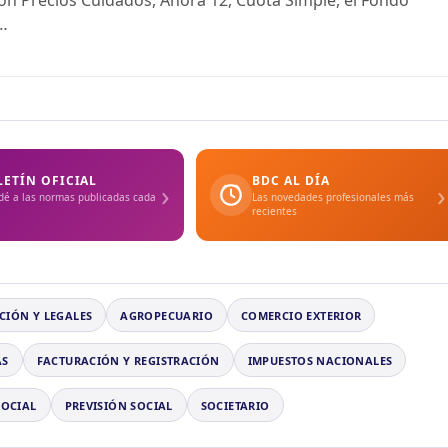
n Precios Cuidados, Ahora 12, Cuota Simple, el Fondo
l…
LETÍN OFICIAL
BDC AL DÍA
›
›
dé a las normas publicadas cada
Las novedades profesionales más
recientes
CIÓN Y LEGALES
AGROPECUARIO
COMERCIO EXTERIOR
AS
FACTURACIÓN Y REGISTRACIÓN
IMPUESTOS NACIONALES
SOCIAL
PREVISIÓN SOCIAL
SOCIETARIO