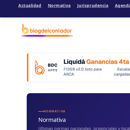
Actualidad
Normativa
Jurisprudencia
Agend
Ir
al
contenido
NORMATIVA
Normativa
Últimas normas nacionales, provinciales y loc