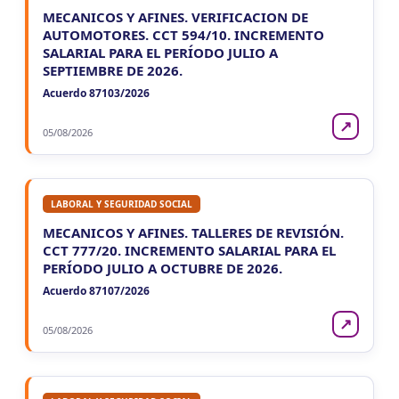
MECANICOS Y AFINES. VERIFICACION DE
JUJUY
AUTOMOTORES. CCT 594/10. INCREMENTO
SALARIAL PARA EL PERÍODO JULIO A
VIE
JUJUY
7
SEPTIEMBRE DE 2026.
Agentes Ret. Perc. Jujuy
CUIT 0-1-2-3-4-…
Acuerdo 87103/2026
LA RIOJA
↗
05/08/2026
VIE
LA RIOJA
7
Agentes Percepcion La Rioja
CUIT 5-6-7-8-9-…
LABORAL Y SEGURIDAD SOCIAL
VIE
LA RIOJA
7
MECANICOS Y AFINES. TALLERES DE REVISIÓN.
Agentes Retencion La Rioja
CCT 777/20. INCREMENTO SALARIAL PARA EL
CUIT 5-6-7-8-9-…
PERÍODO JULIO A OCTUBRE DE 2026.
NEUQUEN
Acuerdo 87107/2026
VIE
NEUQUEN
7
↗
05/08/2026
Agentes Ret. y Percep. Neuquen
CUIT 1-…