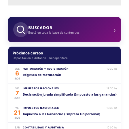
›
BUSCADOR
Buscá en toda la base de contenidos
Próximos cursos
Capacitación a distancia · Recapacitate
JUE
FACTURACIÓN Y REGISTRACIÓN
19:30 hs
6
Régimen de facturación
8/26
VIE
IMPUESTOS NACIONALES
19:30 hs
7
Declaración jurada simplificada (Impuesto a las ganancias)
8/26
VIE
IMPUESTOS NACIONALES
19:30 hs
21
Impuesto a las Ganancias (Empresa Unipersonal)
8/26
SÁB
CONTABILIDAD Y AUDITORÍA
10:00 hs