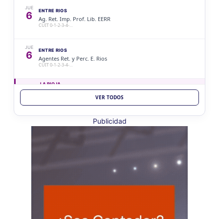
JUE
ENTRE RIOS
6
Ag. Ret. Imp. Prof. Lib. EERR
CUIT 0-1-2-3-4-…
JUE
ENTRE RIOS
6
Agentes Ret. y Perc. E. Rios
CUIT 0-1-2-3-4-…
LA RIOJA
VER TODOS
JUE
LA RIOJA
6
Agentes Percepcion La Rioja
CUIT 0-1-2-3-4-…
Publicidad
JUE
LA RIOJA
6
Agentes Retencion La Rioja
CUIT 0-1-2-3-4-…
VIE 7/8
NACIONAL
VIE
NACIONAL
7
Agentes SIRCAR 2a Quinc
CUIT 0-1-2-3-4-…