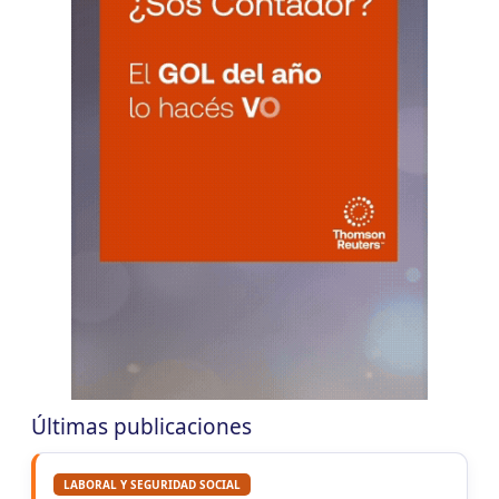
VIE
NACIONAL
7
Autonomos
CUIT 7-8-9-…
VIE
NACIONAL
7
Contr. Fiscal Nueva Tecn. MT
CUIT 0-1-2-3-4-5-6-7-8-9-…
C.A.B.A.
VIE
C.A.B.A.
7
Agentes Recaudac CABA e-Arciba
CUIT 0-1-2-3-4-5-6-7-8-9-…
ENTRE RIOS
VIE
ENTRE RIOS
7
Ag. Ret. Imp. Prof. Lib. EERR
CUIT 5-6-7-8-9-…
Últimas publicaciones
VIE
ENTRE RIOS
7
Agentes Ret. y Perc. E. Rios
LABORAL Y SEGURIDAD SOCIAL
CUIT 5-6-7-8-9-…