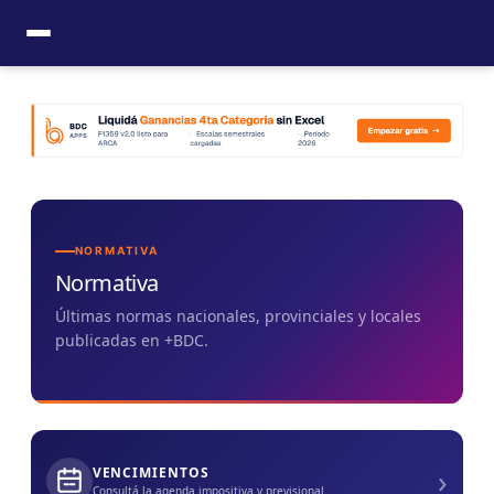
Ir
al
contenido
NORMATIVA
Normativa
Últimas normas nacionales, provinciales y locales
publicadas en +BDC.
›
VENCIMIENTOS
Consultá la agenda impositiva y previsional