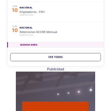
LUN
NACIONAL
10
Empleadores - F931
CUIT 0-1-2-3-…
LUN
NACIONAL
10
Retenciones SICORE Mensual
CUIT 0-1-2-3-…
BUENOS AIRES
LUN
BUENOS AIRES
10
VER TODOS
Ag. Bs As Reg Gral Retenc 2aQ
CUIT 0-1-2-3-4-5-6-7-8-9-…
Publicidad
LUN
BUENOS AIRES
10
Agentes Bs As Reg Gral Percep
CUIT 0-1-2-3-4-5-6-7-8-9-…
CATAMARCA
LUN
CATAMARCA
10
Agentes RetenciÃ³n Catamarca
CUIT 0-1-2-3-4-5-6-7-8-9-…