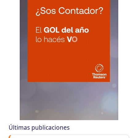
CHACO
LUN
CHACO
10
Agentes Ret. Perc. Chaco
CUIT 0-1-2-3-4-5-6-7-8-9-…
CHUBUT
LUN
CHUBUT
10
Agentes Ret. y Perc. Chubut 2Q
CUIT 0-1-2-3-4-5-6-7-8-9-…
CORRIENTES
LUN
CORRIENTES
10
IIBB Corrientes Cuota Fija
CUIT 0-2-4-6-8-…
LUN
CORRIENTES
10
Reg. Unif. Ret. y Perc. Ctes.
CUIT 4-9-…
Últimas publicaciones