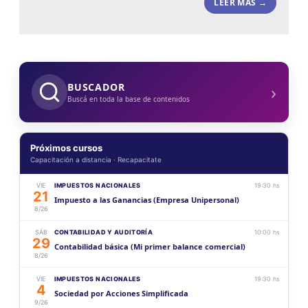
LEER MÁS →
›
BUSCADOR
Buscá en toda la base de contenidos
Próximos cursos
Capacitación a distancia · Recapacitate
VIE
IMPUESTOS NACIONALES
19:30 hs
21
Impuesto a las Ganancias (Empresa Unipersonal)
8/26
SÁB
CONTABILIDAD Y AUDITORÍA
10:00 hs
29
Contabilidad básica (Mi primer balance comercial)
8/26
VIE
IMPUESTOS NACIONALES
19:30 hs
4
Sociedad por Acciones Simplificada
9/26