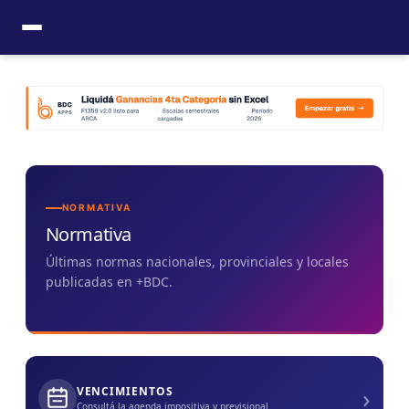
Ir
al
contenido
NORMATIVA
Normativa
Últimas normas nacionales, provinciales y locales
publicadas en +BDC.
›
VENCIMIENTOS
Consultá la agenda impositiva y previsional