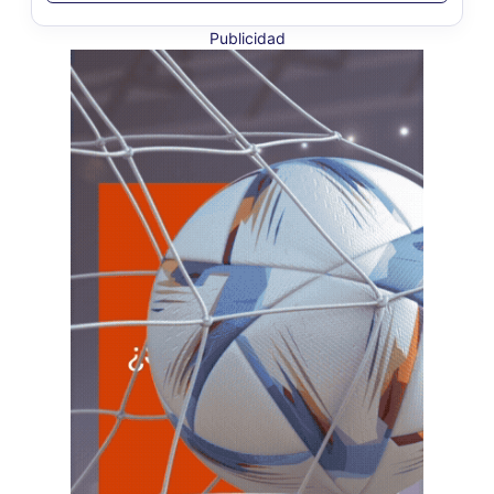
6
Agentes Percepcion La Rioja
CUIT 0-1-2-3-4-…
Publicidad
JUE
LA RIOJA
6
Agentes Retencion La Rioja
CUIT 0-1-2-3-4-…
VIE 7/8
NACIONAL
VIE
NACIONAL
7
Agentes SIRCAR 2a Quinc
CUIT 0-1-2-3-4-…
VIE
NACIONAL
7
Autonomos
CUIT 7-8-9-…
VIE
NACIONAL
7
Contr. Fiscal Nueva Tecn. MT
CUIT 0-1-2-3-4-5-6-7-8-9-…
C.A.B.A.