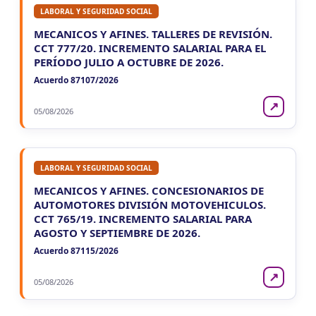
LABORAL Y SEGURIDAD SOCIAL
VIE
LA RIOJA
7
MECANICOS Y AFINES. TALLERES DE REVISIÓN.
Agentes Retencion La Rioja
CCT 777/20. INCREMENTO SALARIAL PARA EL
CUIT 5-6-7-8-9-…
PERÍODO JULIO A OCTUBRE DE 2026.
NEUQUEN
Acuerdo 87107/2026
VIE
NEUQUEN
7
↗
05/08/2026
Agentes Ret. y Percep. Neuquen
CUIT 1-…
LABORAL Y SEGURIDAD SOCIAL
MECANICOS Y AFINES. CONCESIONARIOS DE
AUTOMOTORES DIVISIÓN MOTOVEHICULOS.
CCT 765/19. INCREMENTO SALARIAL PARA
AGOSTO Y SEPTIEMBRE DE 2026.
Acuerdo 87115/2026
↗
05/08/2026