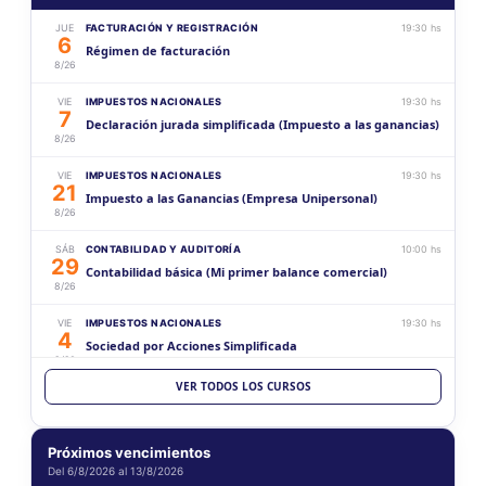
JUE
FACTURACIÓN Y REGISTRACIÓN
19:30 hs
6
Régimen de facturación
8/26
VIE
IMPUESTOS NACIONALES
19:30 hs
7
Declaración jurada simplificada (Impuesto a las ganancias)
8/26
VIE
IMPUESTOS NACIONALES
19:30 hs
21
Impuesto a las Ganancias (Empresa Unipersonal)
8/26
SÁB
CONTABILIDAD Y AUDITORÍA
10:00 hs
29
Contabilidad básica (Mi primer balance comercial)
8/26
VIE
IMPUESTOS NACIONALES
19:30 hs
4
Sociedad por Acciones Simplificada
9/26
VER TODOS LOS CURSOS
VIE
CONTABILIDAD Y AUDITORÍA
19:30 hs
18
Aspectos generales sobre la documentación para
9/26
sociedades
Próximos vencimientos
Del 6/8/2026 al 13/8/2026
SÁB
CONTABILIDAD Y AUDITORÍA
10:00 hs