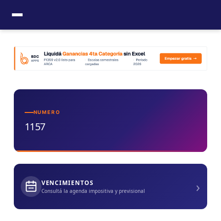
Ir
al
contenido
NUMERO
1157
›
VENCIMIENTOS
Consultá la agenda impositiva y previsional