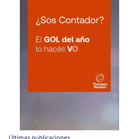
CUIT 0-1-2-3-4-5-6-7-8-9-…
CHACO
LUN
CHACO
10
Agentes Ret. Perc. Chaco
CUIT 0-1-2-3-4-5-6-7-8-9-…
CHUBUT
LUN
CHUBUT
10
Agentes Ret. y Perc. Chubut 2Q
CUIT 0-1-2-3-4-5-6-7-8-9-…
CORRIENTES
LUN
CORRIENTES
10
IIBB Corrientes Cuota Fija
CUIT 0-2-4-6-8-…
LUN
CORRIENTES
10
Reg. Unif. Ret. y Perc. Ctes.
CUIT 4-9-…
Últimas publicaciones