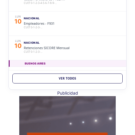
CUIT 0-1-2-3-4-5-6-7-8-9-…
LUN
NACIONAL
10
Empleadores - F931
CUIT 0-1-2-3-…
LUN
NACIONAL
10
Retenciones SICORE Mensual
CUIT 0-1-2-3-…
BUENOS AIRES
LUN
BUENOS AIRES
10
VER TODOS
Ag. Bs As Reg Gral Retenc 2aQ
CUIT 0-1-2-3-4-5-6-7-8-9-…
Publicidad
LUN
BUENOS AIRES
10
Agentes Bs As Reg Gral Percep
CUIT 0-1-2-3-4-5-6-7-8-9-…
CATAMARCA
LUN
CATAMARCA
10
Agentes RetenciÃ³n Catamarca