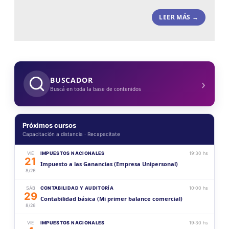
LEER MÁS →
›
BUSCADOR
Buscá en toda la base de contenidos
Próximos cursos
Capacitación a distancia · Recapacitate
VIE
IMPUESTOS NACIONALES
19:30 hs
21
Impuesto a las Ganancias (Empresa Unipersonal)
8/26
SÁB
CONTABILIDAD Y AUDITORÍA
10:00 hs
29
Contabilidad básica (Mi primer balance comercial)
8/26
VIE
IMPUESTOS NACIONALES
19:30 hs