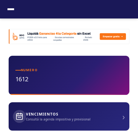
Ir
al
contenido
NUMERO
1612
›
VENCIMIENTOS
Consultá la agenda impositiva y previsional