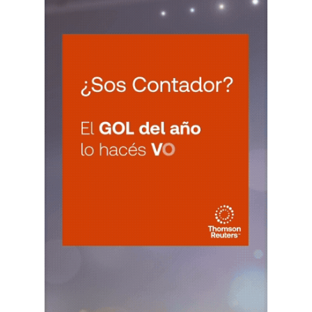
CATAMARCA
LUN
CATAMARCA
10
Agentes RetenciÃ³n Catamarca
CUIT 0-1-2-3-4-5-6-7-8-9-…
CHACO
LUN
CHACO
10
Agentes Ret. Perc. Chaco
CUIT 0-1-2-3-4-5-6-7-8-9-…
CHUBUT
LUN
CHUBUT
10
Agentes Ret. y Perc. Chubut 2Q
CUIT 0-1-2-3-4-5-6-7-8-9-…
CORRIENTES
LUN
CORRIENTES
10
IIBB Corrientes Cuota Fija
CUIT 0-2-4-6-8-…
LUN
CORRIENTES
10
Reg. Unif. Ret. y Perc. Ctes.