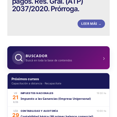
pagos. Res. Gral. (ATP)
2037/2020. Prórroga.
LEER MÁS →
›
BUSCADOR
Buscá en toda la base de contenidos
Próximos cursos
Capacitación a distancia · Recapacitate
VIE
IMPUESTOS NACIONALES
19:30 hs
21
Impuesto a las Ganancias (Empresa Unipersonal)
8/26
SÁB
CONTABILIDAD Y AUDITORÍA
10:00 hs
29
Contabilidad básica (Mi primer balance comercial)