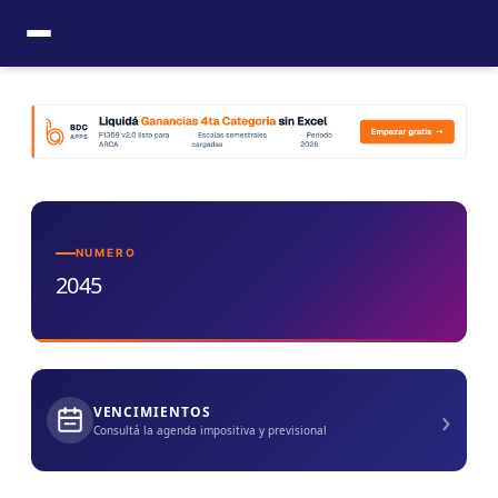
Ir
al
contenido
NUMERO
2045
›
VENCIMIENTOS
Consultá la agenda impositiva y previsional