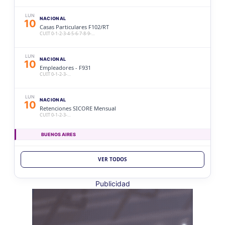
LUN
NACIONAL
10
Casas Particulares F102/RT
CUIT 0-1-2-3-4-5-6-7-8-9-…
LUN
NACIONAL
10
Empleadores - F931
CUIT 0-1-2-3-…
LUN
NACIONAL
10
Retenciones SICORE Mensual
CUIT 0-1-2-3-…
BUENOS AIRES
LUN
BUENOS AIRES
10
VER TODOS
Ag. Bs As Reg Gral Retenc 2aQ
CUIT 0-1-2-3-4-5-6-7-8-9-…
Publicidad
LUN
BUENOS AIRES
10
Agentes Bs As Reg Gral Percep
CUIT 0-1-2-3-4-5-6-7-8-9-…