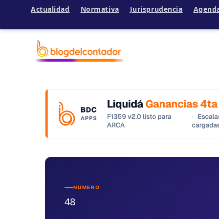
Actualidad
Normativa
Jurisprudencia
Agend
Ir
al
contenido
NUMERO
48