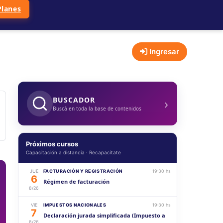
Planes
Ingresar
›
BUSCADOR
Buscá en toda la base de contenidos
Próximos cursos
Capacitación a distancia · Recapacitate
JUE
FACTURACIÓN Y REGISTRACIÓN
19:30 hs
6
Régimen de facturación
8/26
VIE
IMPUESTOS NACIONALES
19:30 hs
7
Declaración jurada simplificada (Impuesto a
8/26