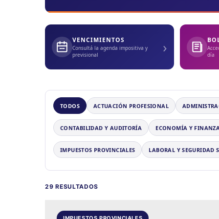
VENCIMIENTOS
BO
›
Consultá la agenda impositiva y
Acce
previsional
día
TODOS
ACTUACIÓN PROFESIONAL
ADMINISTRA
CONTABILIDAD Y AUDITORÍA
ECONOMÍA Y FINANZ
IMPUESTOS PROVINCIALES
LABORAL Y SEGURIDAD 
29 RESULTADOS
IMPUESTOS PROVINCIALES