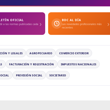
LETÍN OFICIAL
BDC AL DÍA
›
›
dé a las normas publicadas cada
Las novedades profesionales más
recientes
CIÓN Y LEGALES
AGROPECUARIO
COMERCIO EXTERIOR
AS
FACTURACIÓN Y REGISTRACIÓN
IMPUESTOS NACIONALES
SOCIAL
PREVISIÓN SOCIAL
SOCIETARIO