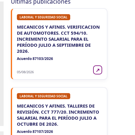
Últimas publicaciones
Ag. Ret. Imp. Prof. Lib. EERR
CUIT 5-6-7-8-9-…
LABORAL Y SEGURIDAD SOCIAL
VIE
ENTRE RIOS
7
Agentes Ret. y Perc. E. Rios
MECANICOS Y AFINES. VERIFICACION
CUIT 5-6-7-8-9-…
DE AUTOMOTORES. CCT 594/10.
INCREMENTO SALARIAL PARA EL
JUJUY
PERÍODO JULIO A SEPTIEMBRE DE
2026.
VIE
JUJUY
7
Agentes Ret. Perc. Jujuy
Acuerdo 87103/2026
CUIT 0-1-2-3-4-…
↗
05/08/2026
LA RIOJA
VIE
LA RIOJA
7
Agentes Percepcion La Rioja
CUIT 5-6-7-8-9-…
LABORAL Y SEGURIDAD SOCIAL
MECANICOS Y AFINES. TALLERES DE
VIE
LA RIOJA
7
REVISIÓN. CCT 777/20. INCREMENTO
Agentes Retencion La Rioja
CUIT 5-6-7-8-9-…
SALARIAL PARA EL PERÍODO JULIO A
OCTUBRE DE 2026.
NEUQUEN
Acuerdo 87107/2026