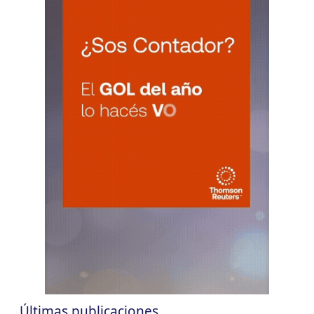
CUIT 0-1-2-3-4-5-6-7-8-9-…
CHACO
LUN
CHACO
10
Agentes Ret. Perc. Chaco
CUIT 0-1-2-3-4-5-6-7-8-9-…
CHUBUT
LUN
CHUBUT
10
Agentes Ret. y Perc. Chubut 2Q
CUIT 0-1-2-3-4-5-6-7-8-9-…
CORRIENTES
LUN
CORRIENTES
10
IIBB Corrientes Cuota Fija
CUIT 0-2-4-6-8-…
LUN
CORRIENTES
10
Reg. Unif. Ret. y Perc. Ctes.
CUIT 4-8-…
Últimas publicaciones