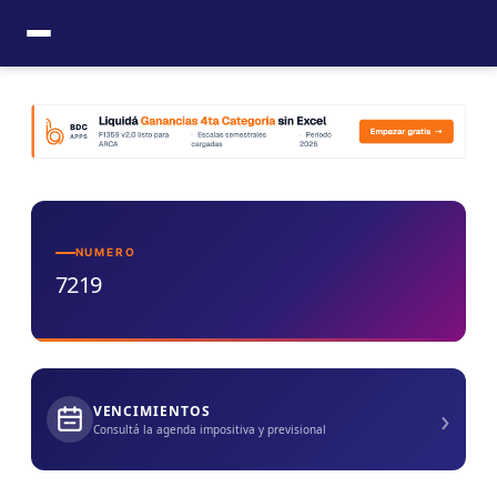
Ir
al
contenido
NUMERO
7219
›
VENCIMIENTOS
Consultá la agenda impositiva y previsional