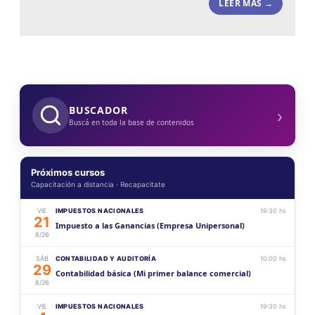
LEER MÁS →
›
BUSCADOR
Buscá en toda la base de contenidos
Próximos cursos
Capacitación a distancia · Recapacitate
VIE
IMPUESTOS NACIONALES
19:30 hs
21
Impuesto a las Ganancias (Empresa Unipersonal)
8/26
SÁB
CONTABILIDAD Y AUDITORÍA
10:00 hs
29
Contabilidad básica (Mi primer balance comercial)
8/26
VIE
IMPUESTOS NACIONALES
19:30 hs