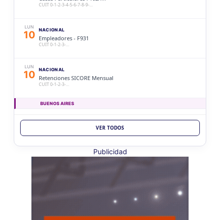
CUIT 0-1-2-3-4-5-6-7-8-9-…
LUN
NACIONAL
10
Empleadores - F931
CUIT 0-1-2-3-…
LUN
NACIONAL
10
Retenciones SICORE Mensual
CUIT 0-1-2-3-…
BUENOS AIRES
LUN
BUENOS AIRES
10
VER TODOS
Ag. Bs As Reg Gral Retenc 2aQ
CUIT 0-1-2-3-4-5-6-7-8-9-…
Publicidad
LUN
BUENOS AIRES
10
Agentes Bs As Reg Gral Percep
CUIT 0-1-2-3-4-5-6-7-8-9-…
CATAMARCA
LUN
CATAMARCA
10
Agentes RetenciÃ³n Catamarca