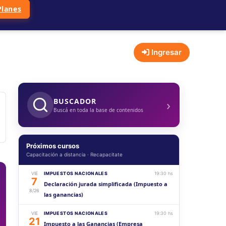
Planes
Ingresar
›
BUSCADOR
Buscá en toda la base de contenidos
Próximos cursos
Capacitación a distancia · Recapacitate
VIE
IMPUESTOS NACIONALES
19:30 hs
7
Declaración jurada simplificada (Impuesto a
8/26
las ganancias)
VIE
IMPUESTOS NACIONALES
19:30 hs
21
Impuesto a las Ganancias (Empresa