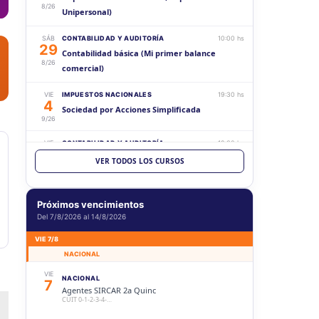
8/26
Unipersonal)
SÁB
CONTABILIDAD Y AUDITORÍA
10:00 hs
29
Contabilidad básica (Mi primer balance
8/26
comercial)
VIE
IMPUESTOS NACIONALES
19:30 hs
4
Sociedad por Acciones Simplificada
9/26
VIE
CONTABILIDAD Y AUDITORÍA
19:30 hs
18
Aspectos generales sobre la documentación
VER TODOS LOS CURSOS
9/26
para sociedades
SÁB
CONTABILIDAD Y AUDITORÍA
10:00 hs
Próximos vencimientos
19
Contabilidad intermedia (Mi primer balance
Del 7/8/2026 al 14/8/2026
9/26
comercial)
VIE 7/8
NACIONAL
VIE
CONTABILIDAD Y AUDITORÍA
19:30 hs
2
Estados Contables (Histórico vs Ajustado)
VIE
NACIONAL
10/26
7
Agentes SIRCAR 2a Quinc
CUIT 0-1-2-3-4-…
SÁB
CONTABILIDAD Y AUDITORÍA
10:00 hs
17
Contabilidad superior (Mi primer balance