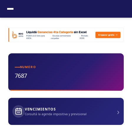
Ir
al
contenido
NUMERO
7687
›
VENCIMIENTOS
Consultá la agenda impositiva y previsional