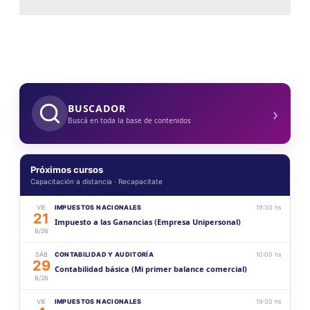
›
BUSCADOR
Buscá en toda la base de contenidos
Próximos cursos
Capacitación a distancia · Recapacitate
VIE
IMPUESTOS NACIONALES
19:30 hs
21
Impuesto a las Ganancias (Empresa Unipersonal)
8/26
SÁB
CONTABILIDAD Y AUDITORÍA
10:00 hs
29
Contabilidad básica (Mi primer balance comercial)
8/26
VIE
IMPUESTOS NACIONALES
19:30 hs