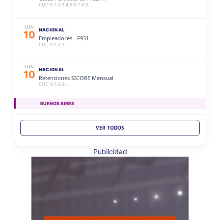
CUIT 0-1-2-3-4-5-6-7-8-9-…
LUN
NACIONAL
10
Empleadores - F931
CUIT 0-1-2-3-…
LUN
NACIONAL
10
Retenciones SICORE Mensual
CUIT 0-1-2-3-…
BUENOS AIRES
LUN
BUENOS AIRES
10
VER TODOS
Ag. Bs As Reg Gral Retenc 2aQ
CUIT 0-1-2-3-4-5-6-7-8-9-…
Publicidad
LUN
BUENOS AIRES
10
Agentes Bs As Reg Gral Percep
CUIT 0-1-2-3-4-5-6-7-8-9-…
CATAMARCA
LUN
CATAMARCA
10
Agentes RetenciÃ³n Catamarca