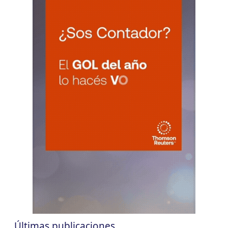
CUIT 0-1-2-3-4-5-6-7-8-9-…
CHACO
LUN
CHACO
10
Agentes Ret. Perc. Chaco
CUIT 0-1-2-3-4-5-6-7-8-9-…
CHUBUT
LUN
CHUBUT
10
Agentes Ret. y Perc. Chubut 2Q
CUIT 0-1-2-3-4-5-6-7-8-9-…
CORRIENTES
LUN
CORRIENTES
10
IIBB Corrientes Cuota Fija
CUIT 0-2-4-6-8-…
LUN
CORRIENTES
10
Reg. Unif. Ret. y Perc. Ctes.
CUIT 1-5-…
Últimas publicaciones