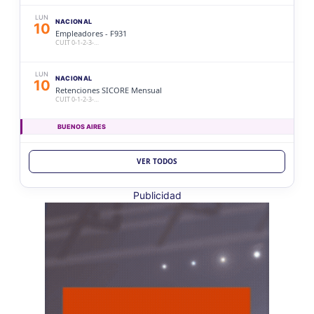
LUN
NACIONAL
10
Empleadores - F931
CUIT 0-1-2-3-…
LUN
NACIONAL
10
Retenciones SICORE Mensual
CUIT 0-1-2-3-…
BUENOS AIRES
LUN
BUENOS AIRES
10
VER TODOS
Ag. Bs As Reg Gral Retenc 2aQ
CUIT 0-1-2-3-4-5-6-7-8-9-…
Publicidad
LUN
BUENOS AIRES
10
Agentes Bs As Reg Gral Percep
CUIT 0-1-2-3-4-5-6-7-8-9-…
CATAMARCA
LUN
CATAMARCA
10
Agentes RetenciÃ³n Catamarca
CUIT 0-1-2-3-4-5-6-7-8-9-…