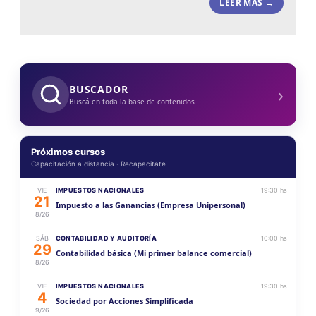
LEER MÁS →
›
BUSCADOR
Buscá en toda la base de contenidos
Próximos cursos
Capacitación a distancia · Recapacitate
VIE
IMPUESTOS NACIONALES
19:30 hs
21
Impuesto a las Ganancias (Empresa Unipersonal)
8/26
SÁB
CONTABILIDAD Y AUDITORÍA
10:00 hs
29
Contabilidad básica (Mi primer balance comercial)
8/26
VIE
IMPUESTOS NACIONALES
19:30 hs
4
Sociedad por Acciones Simplificada
9/26