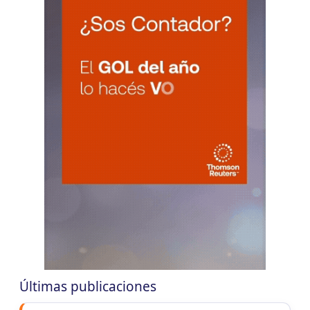
CHACO
LUN
CHACO
10
Agentes Ret. Perc. Chaco
CUIT 0-1-2-3-4-5-6-7-8-9-…
CHUBUT
LUN
CHUBUT
10
Agentes Ret. y Perc. Chubut 2Q
CUIT 0-1-2-3-4-5-6-7-8-9-…
CORRIENTES
LUN
CORRIENTES
10
IIBB Corrientes Cuota Fija
CUIT 0-2-4-6-8-…
LUN
CORRIENTES
10
Reg. Unif. Ret. y Perc. Ctes.
CUIT 4-9-…
Últimas publicaciones