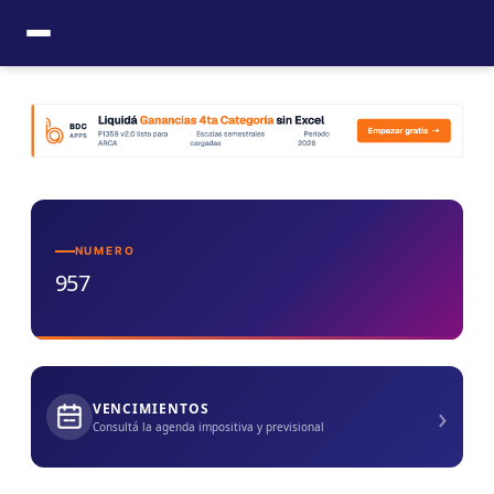
Ir
al
contenido
NUMERO
957
›
VENCIMIENTOS
Consultá la agenda impositiva y previsional