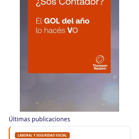
LUN
CHACO
10
Agentes Ret. Perc. Chaco
CUIT 0-1-2-3-4-5-6-7-8-9-…
CHUBUT
LUN
CHUBUT
10
Agentes Ret. y Perc. Chubut 2Q
CUIT 0-1-2-3-4-5-6-7-8-9-…
CORRIENTES
LUN
CORRIENTES
10
IIBB Corrientes Cuota Fija
CUIT 0-2-4-6-8-…
LUN
CORRIENTES
10
Reg. Unif. Ret. y Perc. Ctes.
CUIT 1-6-…
Últimas publicaciones
LABORAL Y SEGURIDAD SOCIAL