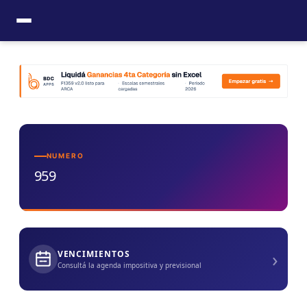
Ir
al
contenido
NUMERO
959
›
VENCIMIENTOS
Consultá la agenda impositiva y previsional