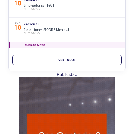
NACIONAL
10
Empleadores - F931
CUIT 0-1-2-3-…
LUN
NACIONAL
10
Retenciones SICORE Mensual
CUIT 0-1-2-3-…
BUENOS AIRES
LUN
BUENOS AIRES
10
VER TODOS
Ag. Bs As Reg Gral Retenc 2aQ
CUIT 0-1-2-3-4-5-6-7-8-9-…
Publicidad
LUN
BUENOS AIRES
10
Agentes Bs As Reg Gral Percep
CUIT 0-1-2-3-4-5-6-7-8-9-…
CATAMARCA
LUN
CATAMARCA
10
Agentes RetenciÃ³n Catamarca
CUIT 0-1-2-3-4-5-6-7-8-9-…
CHACO