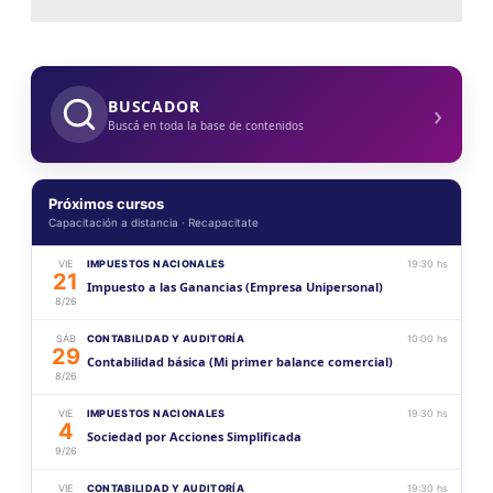
›
BUSCADOR
Buscá en toda la base de contenidos
Próximos cursos
Capacitación a distancia · Recapacitate
VIE
IMPUESTOS NACIONALES
19:30 hs
21
Impuesto a las Ganancias (Empresa Unipersonal)
8/26
SÁB
CONTABILIDAD Y AUDITORÍA
10:00 hs
29
Contabilidad básica (Mi primer balance comercial)
8/26
VIE
IMPUESTOS NACIONALES
19:30 hs
4
Sociedad por Acciones Simplificada
9/26
VIE
CONTABILIDAD Y AUDITORÍA
19:30 hs