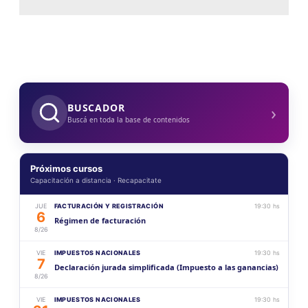
›
BUSCADOR
Buscá en toda la base de contenidos
Próximos cursos
Capacitación a distancia · Recapacitate
JUE
FACTURACIÓN Y REGISTRACIÓN
19:30 hs
6
Régimen de facturación
8/26
VIE
IMPUESTOS NACIONALES
19:30 hs
7
Declaración jurada simplificada (Impuesto a las ganancias)
8/26
VIE
IMPUESTOS NACIONALES
19:30 hs