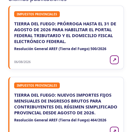
VIE
ENTRE RIOS
7
Agentes Ret. y Perc. E. Rios
IMPUESTOS PROVINCIALES
CUIT 5-6-7-8-9-…
TIERRA DEL FUEGO: PRÓRROGA HASTA EL 31 DE
JUJUY
AGOSTO DE 2026 PARA HABILITAR EL PORTAL
FEDERAL TRIBUTARIO Y EL DOMICILIO FISCAL
VIE
JUJUY
7
ELECTRÓNICO FEDERAL.
Agentes Ret. Perc. Jujuy
CUIT 0-1-2-3-4-…
Resolución General AREF (Tierra del Fuego) 500/2026
LA RIOJA
↗
06/08/2026
VIE
LA RIOJA
7
Agentes Percepcion La Rioja
CUIT 5-6-7-8-9-…
IMPUESTOS PROVINCIALES
VIE
LA RIOJA
7
TIERRA DEL FUEGO: NUEVOS IMPORTES FIJOS
Agentes Retencion La Rioja
MENSUALES DE INGRESOS BRUTOS PARA
CUIT 5-6-7-8-9-…
CONTRIBUYENTES DEL RÉGIMEN SIMPLIFICADO
PROVINCIAL DESDE AGOSTO DE 2026.
NEUQUEN
Resolución General AREF (Tierra del Fuego) 464/2026
VIE
NEUQUEN
7
Agentes Ret. y Percep. Neuquen
↗
CUIT 4-…