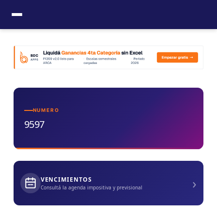
Ir
al
contenido
NUMERO
9597
›
VENCIMIENTOS
Consultá la agenda impositiva y previsional