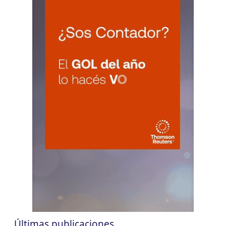
VIE
NACIONAL
7
Agentes SIRCAR 2a Quinc
CUIT 0-1-2-3-4-…
VIE
NACIONAL
7
Autonomos
CUIT 7-8-9-…
VIE
NACIONAL
7
Contr. Fiscal Nueva Tecn. MT
CUIT 0-1-2-3-4-5-6-7-8-9-…
C.A.B.A.
VIE
C.A.B.A.
7
Agentes Recaudac CABA e-Arciba
CUIT 0-1-2-3-4-5-6-7-8-9-…
ENTRE RIOS
VIE
ENTRE RIOS
7
Ag. Ret. Imp. Prof. Lib. EERR
CUIT 5-6-7-8-9-…
Últimas publicaciones