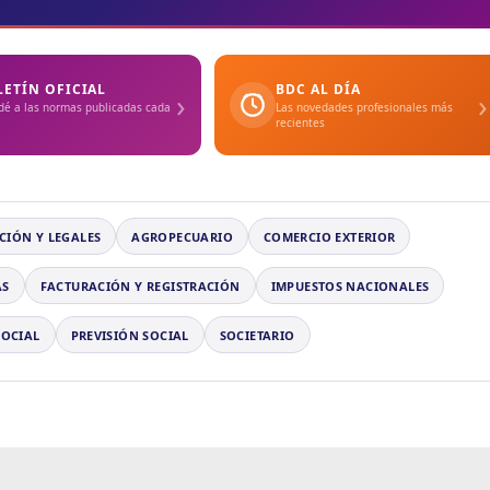
LETÍN OFICIAL
BDC AL DÍA
›
›
dé a las normas publicadas cada
Las novedades profesionales más
recientes
CIÓN Y LEGALES
AGROPECUARIO
COMERCIO EXTERIOR
AS
FACTURACIÓN Y REGISTRACIÓN
IMPUESTOS NACIONALES
SOCIAL
PREVISIÓN SOCIAL
SOCIETARIO