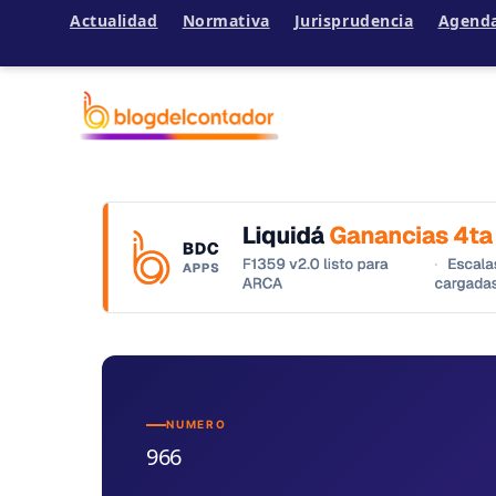
Actualidad
Normativa
Jurisprudencia
Agend
Ir
al
contenido
NUMERO
966