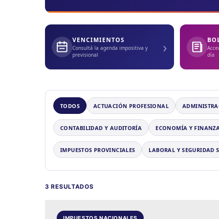
VENCIMIENTOS
BO
›
Consultá la agenda impositiva y
Acce
previsional
día
TODOS
ACTUACIÓN PROFESIONAL
ADMINISTRA
CONTABILIDAD Y AUDITORÍA
ECONOMÍA Y FINANZ
IMPUESTOS PROVINCIALES
LABORAL Y SEGURIDAD 
3 RESULTADOS
IMPUESTOS NACIONALES