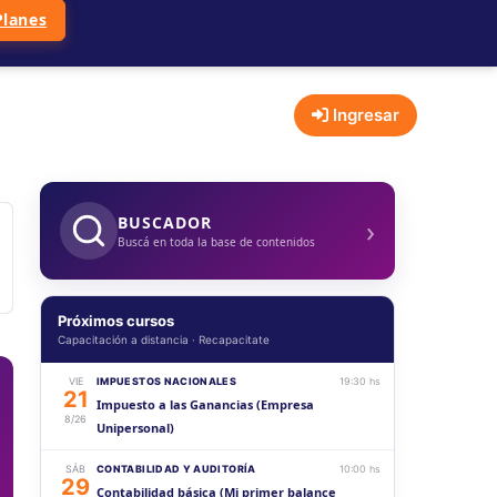
Planes
Ingresar
›
BUSCADOR
Buscá en toda la base de contenidos
Próximos cursos
Capacitación a distancia · Recapacitate
VIE
IMPUESTOS NACIONALES
19:30 hs
21
Impuesto a las Ganancias (Empresa
8/26
Unipersonal)
SÁB
CONTABILIDAD Y AUDITORÍA
10:00 hs
29
Contabilidad básica (Mi primer balance