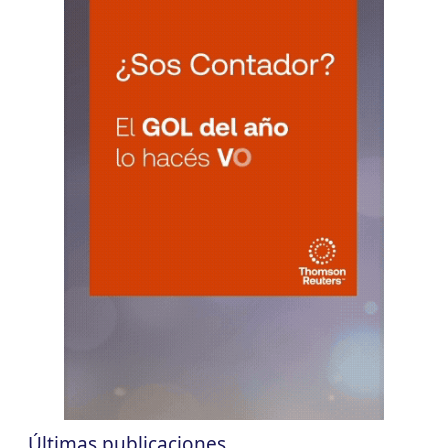
JUJUY
7
Agentes Ret. Perc. Jujuy
CUIT 0-1-2-3-4-…
LA RIOJA
VIE
LA RIOJA
7
Agentes Percepcion La Rioja
CUIT 5-6-7-8-9-…
VIE
LA RIOJA
7
Agentes Retencion La Rioja
CUIT 5-6-7-8-9-…
NEUQUEN
VIE
NEUQUEN
7
Agentes Ret. y Percep. Neuquen
CUIT 0-1-2-3-4-…
SALTA
VIE
SALTA
7
Agentes Ret. y Perc. DJ Inf.
CUIT 0-1-2-3-…
Últimas publicaciones