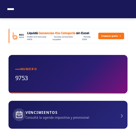
Ir
al
contenido
NUMERO
9753
›
VENCIMIENTOS
Consultá la agenda impositiva y previsional