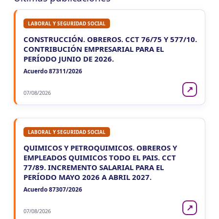
LUN 10/8
NACIONAL
LABORAL Y SEGURIDAD SOCIAL
LUN
NACIONAL
10
CONSTRUCCIÓN. OBREROS. CCT 76/75 Y 577/10.
Agentes SIRCAR 2a Quinc
CONTRIBUCIÓN EMPRESARIAL PARA EL
CUIT 5-6-7-8-9-…
PERÍODO JUNIO DE 2026.
Acuerdo 87311/2026
LUN
NACIONAL
10
Casas Particulares F102/RT
↗
CUIT 0-1-2-3-4-5-6-7-8-9-…
07/08/2026
LUN
NACIONAL
10
Empleadores - F931
CUIT 0-1-3-…
LABORAL Y SEGURIDAD SOCIAL
QUIMICOS Y PETROQUIMICOS. OBREROS Y
EMPLEADOS QUIMICOS TODO EL PAIS. CCT
77/89. INCREMENTO SALARIAL PARA EL
PERÍODO MAYO 2026 A ABRIL 2027.
Acuerdo 87307/2026
↗
07/08/2026