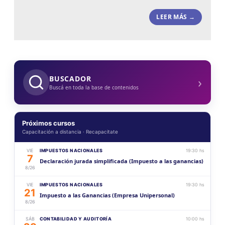
LEER MÁS →
›
BUSCADOR
Buscá en toda la base de contenidos
Próximos cursos
Capacitación a distancia · Recapacitate
VIE
IMPUESTOS NACIONALES
19:30 hs
7
Declaración jurada simplificada (Impuesto a las ganancias)
8/26
VIE
IMPUESTOS NACIONALES
19:30 hs
21
Impuesto a las Ganancias (Empresa Unipersonal)
8/26
SÁB
CONTABILIDAD Y AUDITORÍA
10:00 hs