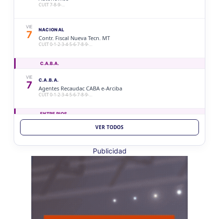
CUIT 7-8-9-…
VIE
NACIONAL
7
Contr. Fiscal Nueva Tecn. MT
CUIT 0-1-2-3-4-5-6-7-8-9-…
C.A.B.A.
VIE
C.A.B.A.
7
Agentes Recaudac CABA e-Arciba
CUIT 0-1-2-3-4-5-6-7-8-9-…
ENTRE RIOS
VER TODOS
VIE
ENTRE RIOS
7
Ag. Ret. Imp. Prof. Lib. EERR
CUIT 5-6-7-8-9-…
Publicidad
VIE
ENTRE RIOS
7
Agentes Ret. y Perc. E. Rios
CUIT 5-6-7-8-9-…
JUJUY
VIE