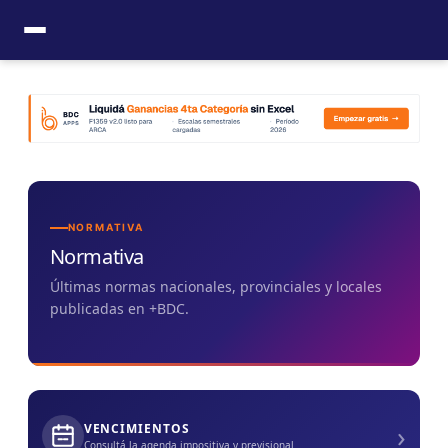
Ir
al
contenido
NORMATIVA
Normativa
Últimas normas nacionales, provinciales y locales
publicadas en +BDC.
›
VENCIMIENTOS
Consultá la agenda impositiva y previsional