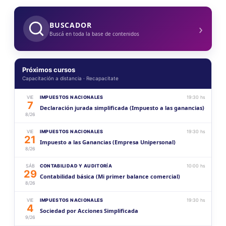
›
BUSCADOR
Buscá en toda la base de contenidos
Próximos cursos
Capacitación a distancia · Recapacitate
VIE
IMPUESTOS NACIONALES
19:30 hs
7
Declaración jurada simplificada (Impuesto a las ganancias)
8/26
VIE
IMPUESTOS NACIONALES
19:30 hs
21
Impuesto a las Ganancias (Empresa Unipersonal)
8/26
SÁB
CONTABILIDAD Y AUDITORÍA
10:00 hs
29
Contabilidad básica (Mi primer balance comercial)
8/26
VIE
IMPUESTOS NACIONALES
19:30 hs
4
Sociedad por Acciones Simplificada
9/26