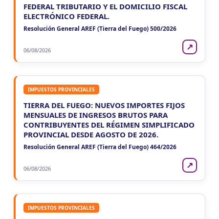
FEDERAL TRIBUTARIO Y EL DOMICILIO FISCAL
ELECTRÓNICO FEDERAL.
LUN
NACIONAL
10
Resolución General AREF (Tierra del Fuego) 500/2026
Casas Particulares F102/RT
CUIT 0-1-2-3-4-5-6-7-8-9-…
↗
06/08/2026
LUN
NACIONAL
10
Empleadores - F931
CUIT 0-1-3-…
IMPUESTOS PROVINCIALES
TIERRA DEL FUEGO: NUEVOS IMPORTES FIJOS
MENSUALES DE INGRESOS BRUTOS PARA
CONTRIBUYENTES DEL RÉGIMEN SIMPLIFICADO
PROVINCIAL DESDE AGOSTO DE 2026.
Resolución General AREF (Tierra del Fuego) 464/2026
↗
06/08/2026
IMPUESTOS PROVINCIALES