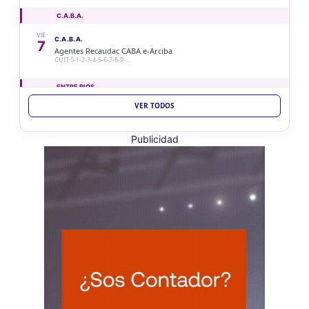
C.A.B.A.
VIE
C.A.B.A.
7
Agentes Recaudac CABA e-Arciba
CUIT 0-1-2-3-4-5-6-7-8-9-…
ENTRE RIOS
VER TODOS
VIE
ENTRE RIOS
7
Ag. Ret. Imp. Prof. Lib. EERR
CUIT 5-6-7-8-9-…
Publicidad
VIE
ENTRE RIOS
7
Agentes Ret. y Perc. E. Rios
CUIT 5-6-7-8-9-…
JUJUY
VIE
JUJUY
7
Agentes Ret. Perc. Jujuy
CUIT 0-1-2-3-4-…
LA RIOJA
VIE
LA RIOJA