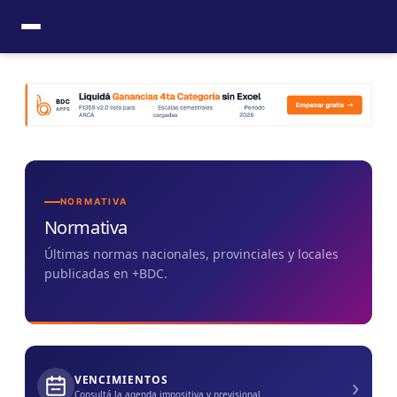
Ir
al
contenido
NORMATIVA
Normativa
Últimas normas nacionales, provinciales y locales
publicadas en +BDC.
›
VENCIMIENTOS
Consultá la agenda impositiva y previsional