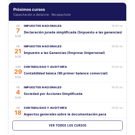
Próximos cursos
Capacitación a distancia · Recapacitate
VIE
IMPUESTOS NACIONALES
19:30 hs
7
Declaración jurada simplificada (Impuesto a las ganancias)
8/26
VIE
IMPUESTOS NACIONALES
19:30 hs
21
Impuesto a las Ganancias (Empresa Unipersonal)
8/26
SÁB
CONTABILIDAD Y AUDITORÍA
10:00 hs
29
Contabilidad básica (Mi primer balance comercial)
8/26
VIE
IMPUESTOS NACIONALES
19:30 hs
4
Sociedad por Acciones Simplificada
9/26
VIE
CONTABILIDAD Y AUDITORÍA
19:30 hs
18
Aspectos generales sobre la documentación para
9/26
sociedades
VER TODOS LOS CURSOS
SÁB
CONTABILIDAD Y AUDITORÍA
10:00 hs