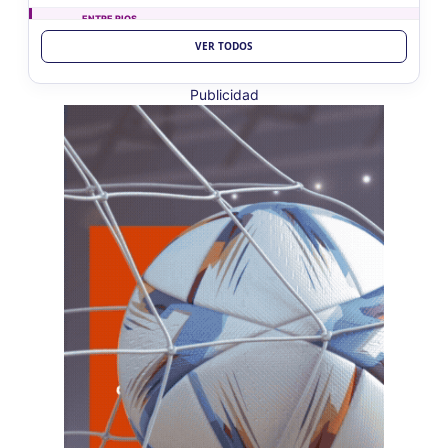
ENTRE RIOS
VER TODOS
VIE
ENTRE RIOS
7
Ag. Ret. Imp. Prof. Lib. EERR
CUIT 5-6-7-8-9-…
Publicidad
VIE
ENTRE RIOS
7
Agentes Ret. y Perc. E. Rios
CUIT 5-6-7-8-9-…
JUJUY
VIE
JUJUY
7
Agentes Ret. Perc. Jujuy
CUIT 0-1-2-3-4-…
LA RIOJA
VIE
LA RIOJA
7
Agentes Percepcion La Rioja
CUIT 5-6-7-8-9-…
VIE
LA RIOJA
7
Agentes Retencion La Rioja