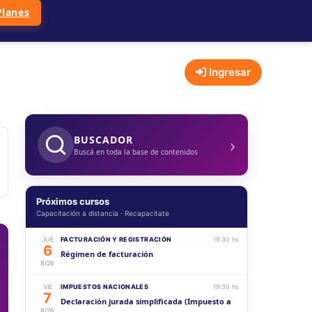
Planes
Ingresar
›
BUSCADOR
Buscá en toda la base de contenidos
Próximos cursos
Capacitación a distancia · Recapacitate
JUE
FACTURACIÓN Y REGISTRACIÓN
19:30 hs
6
Régimen de facturación
8/26
VIE
IMPUESTOS NACIONALES
19:30 hs
7
Declaración jurada simplificada (Impuesto a
8/26