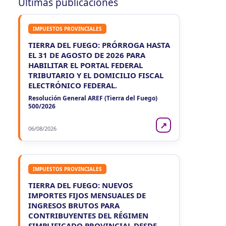
Últimas publicaciones
Ag. Ret. Imp. Prof. Lib. EERR
CUIT 5-6-7-8-9-…
IMPUESTOS PROVINCIALES
VIE
ENTRE RIOS
7
Agentes Ret. y Perc. E. Rios
TIERRA DEL FUEGO: PRÓRROGA HASTA
CUIT 5-6-7-8-9-…
EL 31 DE AGOSTO DE 2026 PARA
HABILITAR EL PORTAL FEDERAL
JUJUY
TRIBUTARIO Y EL DOMICILIO FISCAL
ELECTRÓNICO FEDERAL.
VIE
JUJUY
7
Agentes Ret. Perc. Jujuy
Resolución General AREF (Tierra del Fuego)
CUIT 0-1-2-3-4-…
500/2026
LA RIOJA
↗
06/08/2026
VIE
LA RIOJA
7
Agentes Percepcion La Rioja
CUIT 5-6-7-8-9-…
IMPUESTOS PROVINCIALES
VIE
LA RIOJA
7
TIERRA DEL FUEGO: NUEVOS
Agentes Retencion La Rioja
IMPORTES FIJOS MENSUALES DE
CUIT 5-6-7-8-9-…
INGRESOS BRUTOS PARA
CONTRIBUYENTES DEL RÉGIMEN
NEUQUEN
SIMPLIFICADO PROVINCIAL DESDE