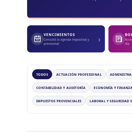
VENCIMIENTOS
BO
›
Consultá la agenda impositiva y
Acce
previsional
día
TODOS
ACTUACIÓN PROFESIONAL
ADMINISTRA
CONTABILIDAD Y AUDITORÍA
ECONOMÍA Y FINANZ
IMPUESTOS PROVINCIALES
LABORAL Y SEGURIDAD 