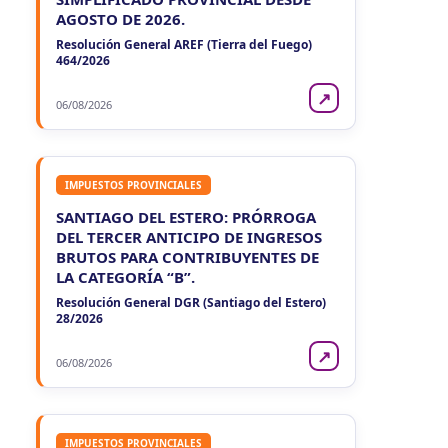
VIE
NEUQUEN
7
AGOSTO DE 2026.
Agentes Ret. y Percep. Neuquen
CUIT 2-…
Resolución General AREF (Tierra del Fuego)
464/2026
↗
06/08/2026
IMPUESTOS PROVINCIALES
SANTIAGO DEL ESTERO: PRÓRROGA
DEL TERCER ANTICIPO DE INGRESOS
BRUTOS PARA CONTRIBUYENTES DE
LA CATEGORÍA “B”.
Resolución General DGR (Santiago del Estero)
28/2026
↗
06/08/2026
IMPUESTOS PROVINCIALES