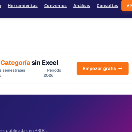
a
Herramientas
Convenios
Análisis
Consultas
★
ales publicadas en +BDC.