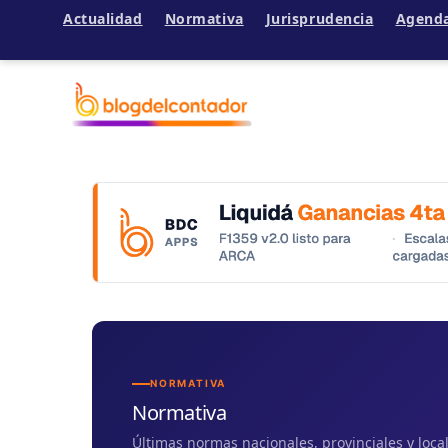
Actualidad
Normativa
Jurisprudencia
Agend
Ir
al
contenido
NORMATIVA
Normativa
Últimas normas nacionales, provinciales y loc