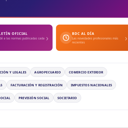
LETÍN OFICIAL
BDC AL DÍA
›
›
dé a las normas publicadas cada
Las novedades profesionales más
recientes
CIÓN Y LEGALES
AGROPECUARIO
COMERCIO EXTERIOR
AS
FACTURACIÓN Y REGISTRACIÓN
IMPUESTOS NACIONALES
SOCIAL
PREVISIÓN SOCIAL
SOCIETARIO