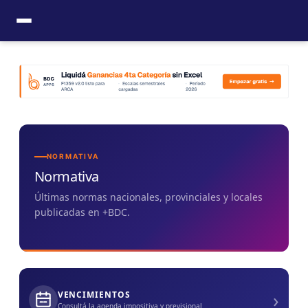
Ir
al
contenido
NORMATIVA
Normativa
Últimas normas nacionales, provinciales y locales
publicadas en +BDC.
›
VENCIMIENTOS
Consultá la agenda impositiva y previsional