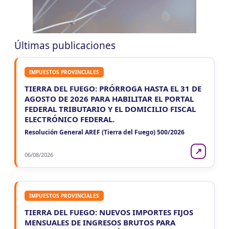
ENTRE RIOS
VIE
ENTRE RIOS
7
Ag. Ret. Imp. Prof. Lib. EERR
CUIT 5-6-7-8-9-…
Últimas publicaciones
VIE
ENTRE RIOS
7
Agentes Ret. y Perc. E. Rios
IMPUESTOS PROVINCIALES
CUIT 5-6-7-8-9-…
TIERRA DEL FUEGO: PRÓRROGA HASTA EL 31 DE
JUJUY
AGOSTO DE 2026 PARA HABILITAR EL PORTAL
FEDERAL TRIBUTARIO Y EL DOMICILIO FISCAL
VIE
JUJUY
7
ELECTRÓNICO FEDERAL.
Agentes Ret. Perc. Jujuy
CUIT 0-1-2-3-4-…
Resolución General AREF (Tierra del Fuego) 500/2026
LA RIOJA
↗
06/08/2026
VIE
LA RIOJA
7
Agentes Percepcion La Rioja
CUIT 5-6-7-8-9-…
IMPUESTOS PROVINCIALES
VIE
LA RIOJA
7
TIERRA DEL FUEGO: NUEVOS IMPORTES FIJOS
Agentes Retencion La Rioja
MENSUALES DE INGRESOS BRUTOS PARA
CUIT 5-6-7-8-9-…