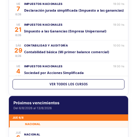
VIE
IMPUESTOS NACIONALES
19:30 hs
7
Declaración jurada simplificada (Impuesto a las ganancias)
8/26
VIE
IMPUESTOS NACIONALES
19:30 hs
21
Impuesto a las Ganancias (Empresa Unipersonal)
8/26
SÁB
CONTABILIDAD Y AUDITORÍA
10:00 hs
29
Contabilidad básica (Mi primer balance comercial)
8/26
VIE
IMPUESTOS NACIONALES
19:30 hs
4
Sociedad por Acciones Simplificada
9/26
VER TODOS LOS CURSOS
VIE
CONTABILIDAD Y AUDITORÍA
19:30 hs
18
Aspectos generales sobre la documentación para
9/26
sociedades
Próximos vencimientos
Del 6/8/2026 al 13/8/2026
SÁB
CONTABILIDAD Y AUDITORÍA
10:00 hs
19
Contabilidad intermedia (Mi primer balance comercial)
JUE 6/8
9/26
NACIONAL
VIE
CONTABILIDAD Y AUDITORÍA
19:30 hs
JUE
NACIONAL