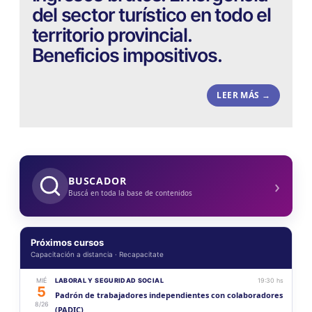
del sector turístico en todo el
territorio provincial.
Beneficios impositivos.
LEER MÁS →
›
BUSCADOR
Buscá en toda la base de contenidos
Próximos cursos
Capacitación a distancia · Recapacitate
MIÉ
LABORAL Y SEGURIDAD SOCIAL
19:30 hs
5
Padrón de trabajadores independientes con colaboradores
8/26
(PADIC)