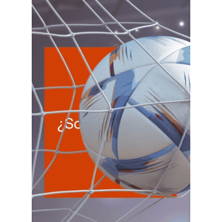
SAN JUAN
5
Agentes Percepcion San Juan
CUIT 0-1-2-3-4-5-6-7-8-9-…
JUE 6/8
NACIONAL
JUE
NACIONAL
6
Autonomos
CUIT 4-5-6-…
JUE
NACIONAL
6
Retenciones SICOSS Mensual
CUIT 7-8-9-…
ENTRE RIOS
JUE
ENTRE RIOS
6
Ag. Ret. Imp. Prof. Lib. EERR
CUIT 0-1-2-3-4-…
JUE
ENTRE RIOS
6
Agentes Ret. y Perc. E. Rios
CUIT 0-1-2-3-4-…