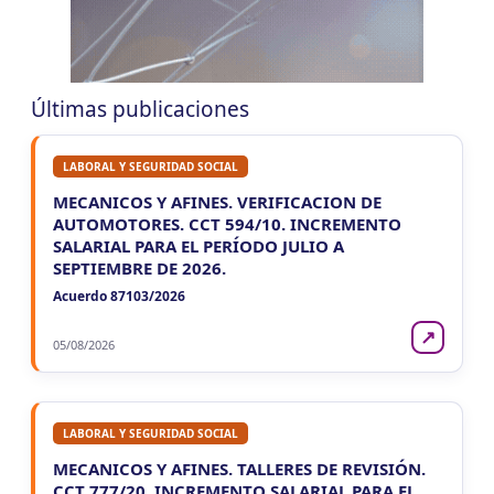
LA RIOJA
JUE
LA RIOJA
6
Agentes Percepcion La Rioja
CUIT 0-1-2-3-4-…
Últimas publicaciones
JUE
LA RIOJA
6
Agentes Retencion La Rioja
LABORAL Y SEGURIDAD SOCIAL
CUIT 0-1-2-3-4-…
MECANICOS Y AFINES. VERIFICACION DE
VIE 7/8
AUTOMOTORES. CCT 594/10. INCREMENTO
NACIONAL
SALARIAL PARA EL PERÍODO JULIO A
SEPTIEMBRE DE 2026.
VIE
NACIONAL
7
Acuerdo 87103/2026
Agentes SIRCAR 2a Quinc
CUIT 0-1-2-3-4-…
↗
05/08/2026
VIE
NACIONAL
7
Autonomos
CUIT 8-9-…
LABORAL Y SEGURIDAD SOCIAL
MECANICOS Y AFINES. TALLERES DE REVISIÓN.
CCT 777/20. INCREMENTO SALARIAL PARA EL