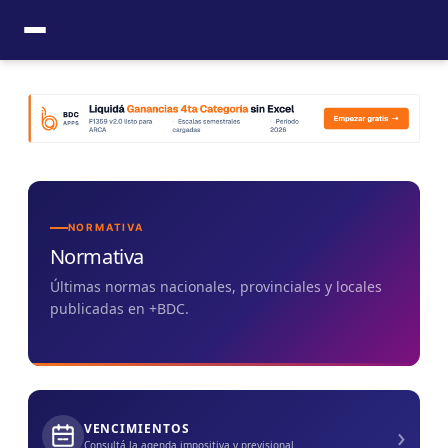
Ir
al
contenido
NORMATIVA
Normativa
Últimas normas nacionales, provinciales y locales
publicadas en +BDC.
›
VENCIMIENTOS
Consultá la agenda impositiva y previsional