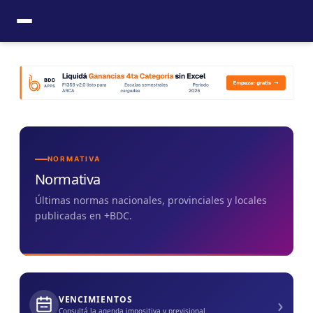
Ir
al
contenido
NORMATIVA
Normativa
Últimas normas nacionales, provinciales y locales
publicadas en +BDC.
›
VENCIMIENTOS
Consultá la agenda impositiva y previsional