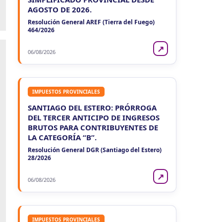
VIE
NEUQUEN
7
AGOSTO DE 2026.
Agentes Ret. y Percep. Neuquen
CUIT 4-…
Resolución General AREF (Tierra del Fuego)
464/2026
↗
06/08/2026
IMPUESTOS PROVINCIALES
SANTIAGO DEL ESTERO: PRÓRROGA
DEL TERCER ANTICIPO DE INGRESOS
BRUTOS PARA CONTRIBUYENTES DE
LA CATEGORÍA “B”.
Resolución General DGR (Santiago del Estero)
28/2026
↗
06/08/2026
IMPUESTOS PROVINCIALES