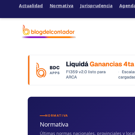
Actualidad
Normativa
Jurisprudencia
Agend
Ir
al
contenido
NORMATIVA
Normativa
Últimas normas nacionales, provinciales y loc