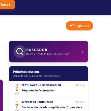
Planes
Ingresar
›
BUSCADOR
Buscá en toda la base de contenidos
Próximos cursos
Capacitación a distancia · Recapacitate
JUE
FACTURACIÓN Y REGISTRACIÓN
19:30 hs
6
Régimen de facturación
8/26
VIE
IMPUESTOS NACIONALES
19:30 hs
7
Declaración jurada simplificada (Impuesto a
8/26