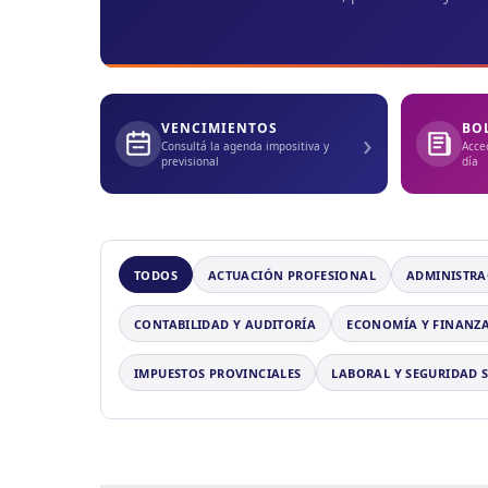
VENCIMIENTOS
BO
›
Consultá la agenda impositiva y
Acce
previsional
día
TODOS
ACTUACIÓN PROFESIONAL
ADMINISTRA
CONTABILIDAD Y AUDITORÍA
ECONOMÍA Y FINANZ
IMPUESTOS PROVINCIALES
LABORAL Y SEGURIDAD 