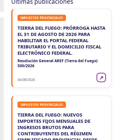
Últimas publicaciones
Ag. Ret. Imp. Prof. Lib. EERR
CUIT 5-6-7-8-9-…
IMPUESTOS PROVINCIALES
VIE
ENTRE RIOS
7
Agentes Ret. y Perc. E. Rios
TIERRA DEL FUEGO: PRÓRROGA HASTA
CUIT 5-6-7-8-9-…
EL 31 DE AGOSTO DE 2026 PARA
HABILITAR EL PORTAL FEDERAL
JUJUY
TRIBUTARIO Y EL DOMICILIO FISCAL
ELECTRÓNICO FEDERAL.
VIE
JUJUY
7
Agentes Ret. Perc. Jujuy
Resolución General AREF (Tierra del Fuego)
CUIT 0-1-2-3-4-…
500/2026
LA RIOJA
↗
06/08/2026
VIE
LA RIOJA
7
Agentes Percepcion La Rioja
CUIT 5-6-7-8-9-…
IMPUESTOS PROVINCIALES
VIE
LA RIOJA
7
TIERRA DEL FUEGO: NUEVOS
Agentes Retencion La Rioja
IMPORTES FIJOS MENSUALES DE
CUIT 5-6-7-8-9-…
INGRESOS BRUTOS PARA
CONTRIBUYENTES DEL RÉGIMEN
NEUQUEN
SIMPLIFICADO PROVINCIAL DESDE