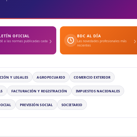
LETÍN OFICIAL
BDC AL DÍA
›
›
dé a las normas publicadas cada
Las novedades profesionales más
recientes
CIÓN Y LEGALES
AGROPECUARIO
COMERCIO EXTERIOR
AS
FACTURACIÓN Y REGISTRACIÓN
IMPUESTOS NACIONALES
SOCIAL
PREVISIÓN SOCIAL
SOCIETARIO