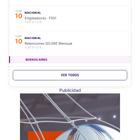
LUN
NACIONAL
10
Empleadores - F931
CUIT 0-1-2-3-…
LUN
NACIONAL
10
Retenciones SICORE Mensual
CUIT 0-1-2-3-…
BUENOS AIRES
LUN
BUENOS AIRES
10
VER TODOS
Ag. Bs As Reg Gral Retenc 2aQ
CUIT 0-1-2-3-4-5-6-7-8-9-…
Publicidad
LUN
BUENOS AIRES
10
Agentes Bs As Reg Gral Percep
CUIT 0-1-2-3-4-5-6-7-8-9-…
CATAMARCA
LUN
CATAMARCA
10
Agentes RetenciÃ³n Catamarca
CUIT 0-1-2-3-4-5-6-7-8-9-…