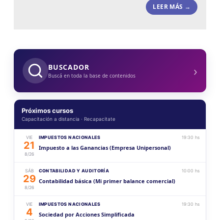
LEER MÁS →
›
BUSCADOR
Buscá en toda la base de contenidos
Próximos cursos
Capacitación a distancia · Recapacitate
VIE
IMPUESTOS NACIONALES
19:30 hs
21
Impuesto a las Ganancias (Empresa Unipersonal)
8/26
SÁB
CONTABILIDAD Y AUDITORÍA
10:00 hs
29
Contabilidad básica (Mi primer balance comercial)
8/26
VIE
IMPUESTOS NACIONALES
19:30 hs
4
Sociedad por Acciones Simplificada