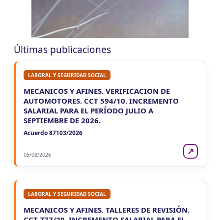
ENTRE RIOS
VIE
ENTRE RIOS
7
Ag. Ret. Imp. Prof. Lib. EERR
CUIT 5-6-7-8-9-…
Últimas publicaciones
VIE
ENTRE RIOS
7
Agentes Ret. y Perc. E. Rios
LABORAL Y SEGURIDAD SOCIAL
CUIT 5-6-7-8-9-…
MECANICOS Y AFINES. VERIFICACION DE
JUJUY
AUTOMOTORES. CCT 594/10. INCREMENTO
SALARIAL PARA EL PERÍODO JULIO A
VIE
JUJUY
7
SEPTIEMBRE DE 2026.
Agentes Ret. Perc. Jujuy
CUIT 0-1-2-3-4-…
Acuerdo 87103/2026
LA RIOJA
↗
05/08/2026
VIE
LA RIOJA
7
Agentes Percepcion La Rioja
CUIT 5-6-7-8-9-…
LABORAL Y SEGURIDAD SOCIAL
VIE
LA RIOJA
7
MECANICOS Y AFINES. TALLERES DE REVISIÓN.
Agentes Retencion La Rioja
CCT 777/20. INCREMENTO SALARIAL PARA EL
CUIT 5-6-7-8-9-…