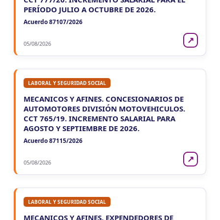
PERÍODO JULIO A OCTUBRE DE 2026.
NEUQUEN
Acuerdo 87107/2026
VIE
NEUQUEN
7
↗
05/08/2026
Agentes Ret. y Percep. Neuquen
CUIT 1-…
LABORAL Y SEGURIDAD SOCIAL
MECANICOS Y AFINES. CONCESIONARIOS DE
AUTOMOTORES DIVISIÓN MOTOVEHICULOS.
CCT 765/19. INCREMENTO SALARIAL PARA
AGOSTO Y SEPTIEMBRE DE 2026.
Acuerdo 87115/2026
↗
05/08/2026
LABORAL Y SEGURIDAD SOCIAL
MECANICOS Y AFINES. EXPENDEDORES DE