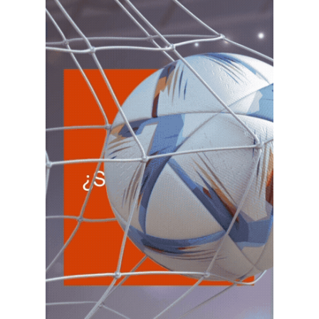
LA RIOJA
6
Agentes Retencion La Rioja
CUIT 0-1-2-3-4-…
VIE 7/8
NACIONAL
VIE
NACIONAL
7
Agentes SIRCAR 2a Quinc
CUIT 0-1-2-3-4-…
VIE
NACIONAL
7
Autonomos
CUIT 7-8-9-…
VIE
NACIONAL
7
Contr. Fiscal Nueva Tecn. MT
CUIT 0-1-2-3-4-5-6-7-8-9-…
C.A.B.A.
VIE
C.A.B.A.
7
Agentes Recaudac CABA e-Arciba
CUIT 0-1-2-3-4-5-6-7-8-9-…