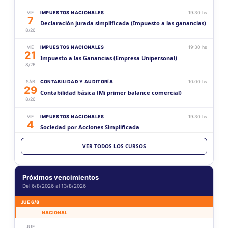
VIE
IMPUESTOS NACIONALES
19:30 hs
7
Declaración jurada simplificada (Impuesto a las ganancias)
8/26
VIE
IMPUESTOS NACIONALES
19:30 hs
21
Impuesto a las Ganancias (Empresa Unipersonal)
8/26
SÁB
CONTABILIDAD Y AUDITORÍA
10:00 hs
29
Contabilidad básica (Mi primer balance comercial)
8/26
VIE
IMPUESTOS NACIONALES
19:30 hs
4
Sociedad por Acciones Simplificada
9/26
VER TODOS LOS CURSOS
VIE
CONTABILIDAD Y AUDITORÍA
19:30 hs
18
Aspectos generales sobre la documentación para
9/26
sociedades
Próximos vencimientos
Del 6/8/2026 al 13/8/2026
SÁB
CONTABILIDAD Y AUDITORÍA
10:00 hs
19
Contabilidad intermedia (Mi primer balance comercial)
JUE 6/8
9/26
NACIONAL
VIE
CONTABILIDAD Y AUDITORÍA
19:30 hs
JUE