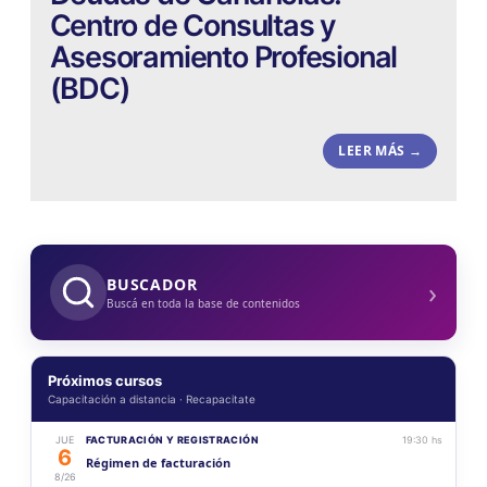
Centro de Consultas y
Asesoramiento Profesional
(BDC)
LEER MÁS →
›
BUSCADOR
Buscá en toda la base de contenidos
Próximos cursos
Capacitación a distancia · Recapacitate
JUE
FACTURACIÓN Y REGISTRACIÓN
19:30 hs
6
Régimen de facturación
8/26