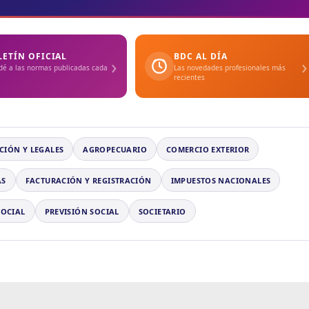
LETÍN OFICIAL
BDC AL DÍA
›
›
dé a las normas publicadas cada
Las novedades profesionales más
recientes
CIÓN Y LEGALES
AGROPECUARIO
COMERCIO EXTERIOR
AS
FACTURACIÓN Y REGISTRACIÓN
IMPUESTOS NACIONALES
SOCIAL
PREVISIÓN SOCIAL
SOCIETARIO