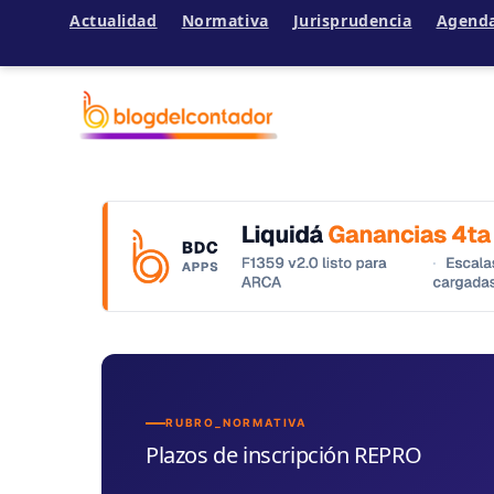
Actualidad
Normativa
Jurisprudencia
Agend
Ir
al
contenido
RUBRO_NORMATIVA
Plazos de inscripción REPRO