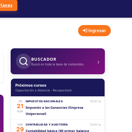
Planes
Ingresar
›
BUSCADOR
Buscá en toda la base de contenidos
Próximos cursos
Capacitación a distancia · Recapacitate
VIE
IMPUESTOS NACIONALES
19:30 hs
21
Impuesto a las Ganancias (Empresa
8/26
Unipersonal)
SÁB
CONTABILIDAD Y AUDITORÍA
10:00 hs
29
Contabilidad básica (Mi primer balance