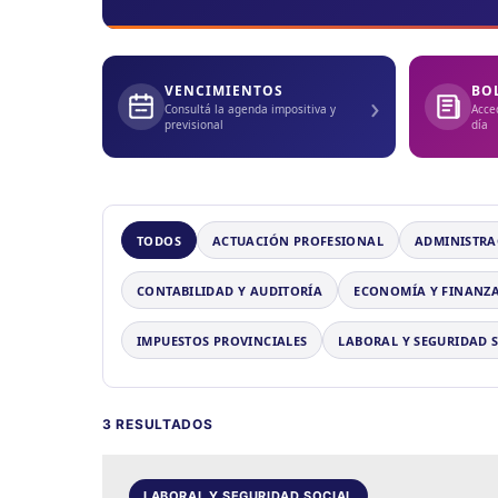
VENCIMIENTOS
BO
›
Consultá la agenda impositiva y
Acce
previsional
día
TODOS
ACTUACIÓN PROFESIONAL
ADMINISTRA
CONTABILIDAD Y AUDITORÍA
ECONOMÍA Y FINANZ
IMPUESTOS PROVINCIALES
LABORAL Y SEGURIDAD 
3 RESULTADOS
LABORAL Y SEGURIDAD SOCIAL