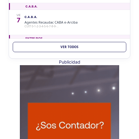
C.A.B.A.
VIE
C.A.B.A.
7
Agentes Recaudac CABA e-Arciba
CUIT 0-1-2-3-4-5-6-7-8-9-…
ENTRE RIOS
VER TODOS
VIE
ENTRE RIOS
7
Ag. Ret. Imp. Prof. Lib. EERR
CUIT 5-6-7-8-9-…
Publicidad
VIE
ENTRE RIOS
7
Agentes Ret. y Perc. E. Rios
CUIT 5-6-7-8-9-…
JUJUY
VIE
JUJUY
7
Agentes Ret. Perc. Jujuy
CUIT 0-1-2-3-4-…
LA RIOJA
VIE
LA RIOJA