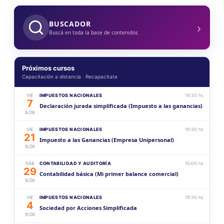
›
BUSCADOR
Buscá en toda la base de contenidos
Próximos cursos
Capacitación a distancia · Recapacitate
VIE
IMPUESTOS NACIONALES
19:30 hs
7
Declaración jurada simplificada (Impuesto a las ganancias)
8/26
VIE
IMPUESTOS NACIONALES
19:30 hs
21
Impuesto a las Ganancias (Empresa Unipersonal)
8/26
SÁB
CONTABILIDAD Y AUDITORÍA
10:00 hs
29
Contabilidad básica (Mi primer balance comercial)
8/26
VIE
IMPUESTOS NACIONALES
19:30 hs
4
Sociedad por Acciones Simplificada
9/26