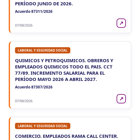
PERÍODO JUNIO DE 2026.
Acuerdo 87311/2026
LUN
NACIONAL
10
Casas Particulares F102/RT
↗
CUIT 0-1-2-3-4-5-6-7-8-9-…
07/08/2026
LUN
NACIONAL
10
Empleadores - F931
CUIT 0-1-2-…
LABORAL Y SEGURIDAD SOCIAL
QUIMICOS Y PETROQUIMICOS. OBREROS Y
EMPLEADOS QUIMICOS TODO EL PAIS. CCT
77/89. INCREMENTO SALARIAL PARA EL
PERÍODO MAYO 2026 A ABRIL 2027.
Acuerdo 87307/2026
↗
07/08/2026
LABORAL Y SEGURIDAD SOCIAL
COMERCIO. EMPLEADOS RAMA CALL CENTER.