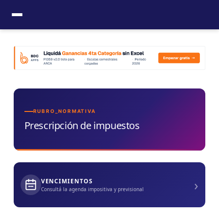
Ir
al
contenido
RUBRO_NORMATIVA
Prescripción de impuestos
›
VENCIMIENTOS
Consultá la agenda impositiva y previsional