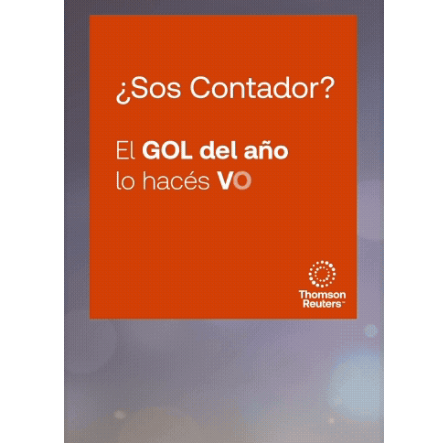
VIE
JUJUY
7
Agentes Ret. Perc. Jujuy
CUIT 0-1-2-3-4-…
LA RIOJA
VIE
LA RIOJA
7
Agentes Percepcion La Rioja
CUIT 5-6-7-8-9-…
VIE
LA RIOJA
7
Agentes Retencion La Rioja
CUIT 5-6-7-8-9-…
NEUQUEN
VIE
NEUQUEN
7
Agentes Ret. y Percep. Neuquen
CUIT 0-1-2-3-4-…
SALTA
VIE
SALTA
7
Agentes Ret. y Perc. DJ Inf.
CUIT 0-1-2-3-…