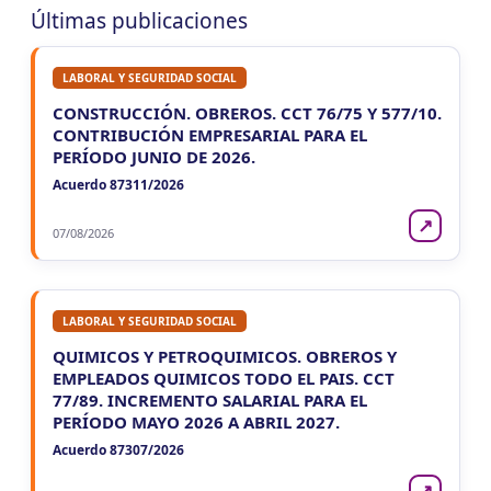
Últimas publicaciones
LUN 10/8
NACIONAL
LABORAL Y SEGURIDAD SOCIAL
LUN
NACIONAL
10
CONSTRUCCIÓN. OBREROS. CCT 76/75 Y 577/10.
Agentes SIRCAR 2a Quinc
CONTRIBUCIÓN EMPRESARIAL PARA EL
CUIT 5-6-7-8-9-…
PERÍODO JUNIO DE 2026.
Acuerdo 87311/2026
LUN
NACIONAL
10
Casas Particulares F102/RT
↗
CUIT 0-1-2-3-4-5-6-7-8-9-…
07/08/2026
LUN
NACIONAL
10
Empleadores - F931
CUIT 0-2-3-…
LABORAL Y SEGURIDAD SOCIAL
QUIMICOS Y PETROQUIMICOS. OBREROS Y
EMPLEADOS QUIMICOS TODO EL PAIS. CCT
77/89. INCREMENTO SALARIAL PARA EL
PERÍODO MAYO 2026 A ABRIL 2027.
Acuerdo 87307/2026
↗