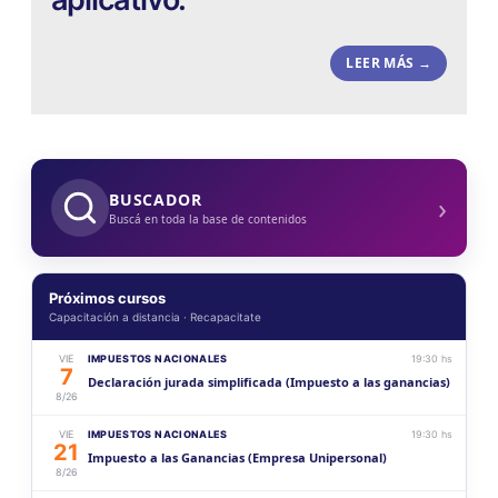
LEER MÁS →
›
BUSCADOR
Buscá en toda la base de contenidos
Próximos cursos
Capacitación a distancia · Recapacitate
VIE
IMPUESTOS NACIONALES
19:30 hs
7
Declaración jurada simplificada (Impuesto a las ganancias)
8/26
VIE
IMPUESTOS NACIONALES
19:30 hs
21
Impuesto a las Ganancias (Empresa Unipersonal)
8/26