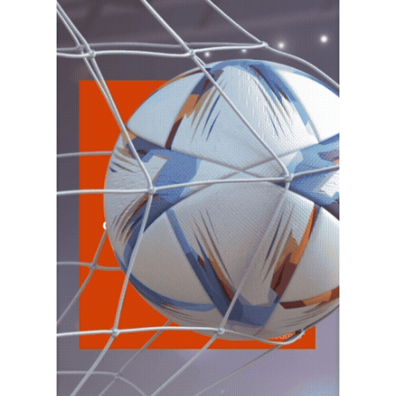
5
Agentes Percepcion San Juan
CUIT 0-1-2-3-4-5-6-7-8-9-…
JUE 6/8
NACIONAL
JUE
NACIONAL
6
Autonomos
CUIT 4-5-6-…
JUE
NACIONAL
6
Retenciones SICOSS Mensual
CUIT 7-8-9-…
ENTRE RIOS
JUE
ENTRE RIOS
6
Ag. Ret. Imp. Prof. Lib. EERR
CUIT 0-1-2-3-4-…
JUE
ENTRE RIOS
6
Agentes Ret. y Perc. E. Rios
CUIT 0-1-2-3-4-…