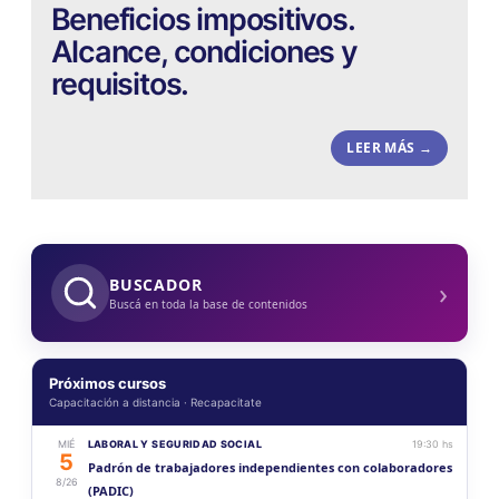
Beneficios impositivos.
Alcance, condiciones y
requisitos.
LEER MÁS →
›
BUSCADOR
Buscá en toda la base de contenidos
Próximos cursos
Capacitación a distancia · Recapacitate
MIÉ
LABORAL Y SEGURIDAD SOCIAL
19:30 hs
5
Padrón de trabajadores independientes con colaboradores
8/26
(PADIC)