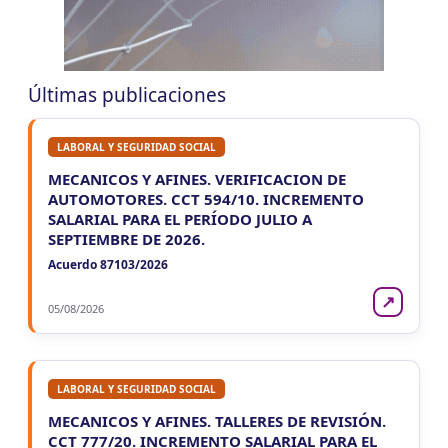
LA RIOJA
JUE
LA RIOJA
6
Agentes Percepcion La Rioja
CUIT 0-1-2-3-4-…
Últimas publicaciones
JUE
LA RIOJA
6
Agentes Retencion La Rioja
LABORAL Y SEGURIDAD SOCIAL
CUIT 0-1-2-3-4-…
MECANICOS Y AFINES. VERIFICACION DE
VIE 7/8
AUTOMOTORES. CCT 594/10. INCREMENTO
NACIONAL
SALARIAL PARA EL PERÍODO JULIO A
SEPTIEMBRE DE 2026.
VIE
NACIONAL
7
Acuerdo 87103/2026
Agentes SIRCAR 2a Quinc
CUIT 0-1-2-3-4-…
↗
05/08/2026
VIE
NACIONAL
7
Autonomos
CUIT 7-8-…
LABORAL Y SEGURIDAD SOCIAL
MECANICOS Y AFINES. TALLERES DE REVISIÓN.
CCT 777/20. INCREMENTO SALARIAL PARA EL