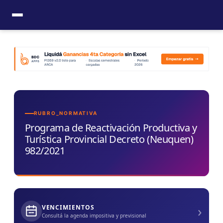
Ir
al
contenido
RUBRO_NORMATIVA
Programa de Reactivación Productiva y
Turística Provincial Decreto (Neuquen)
982/2021
›
VENCIMIENTOS
Consultá la agenda impositiva y previsional