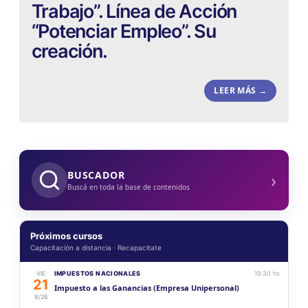
Trabajo”. Línea de Acción
“Potenciar Empleo”. Su
creación.
LEER MÁS →
›
BUSCADOR
Buscá en toda la base de contenidos
Próximos cursos
Capacitación a distancia · Recapacitate
VIE
IMPUESTOS NACIONALES
19:30 hs
21
Impuesto a las Ganancias (Empresa Unipersonal)
8/26