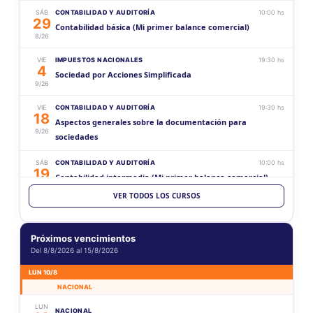
SÁB
CONTABILIDAD Y AUDITORÍA
10:00 hs
29
Contabilidad básica (Mi primer balance comercial)
8/26
VIE
IMPUESTOS NACIONALES
19:30 hs
4
Sociedad por Acciones Simplificada
9/26
VIE
CONTABILIDAD Y AUDITORÍA
19:30 hs
18
Aspectos generales sobre la documentación para
9/26
sociedades
SÁB
CONTABILIDAD Y AUDITORÍA
10:00 hs
19
Contabilidad intermedia (Mi primer balance comercial)
9/26
VER TODOS LOS CURSOS
VIE
CONTABILIDAD Y AUDITORÍA
19:30 hs
2
Estados Contables (Histórico vs Ajustado)
10/26
Próximos vencimientos
Del 8/8/2026 al 15/8/2026
SÁB
CONTABILIDAD Y AUDITORÍA
10:00 hs
17
Contabilidad superior (Mi primer balance comercial)
LUN 10/8
10/26
NACIONAL
SÁB
ACTUACIÓN PROFESIONAL
10:00 hs
LUN
NACIONAL