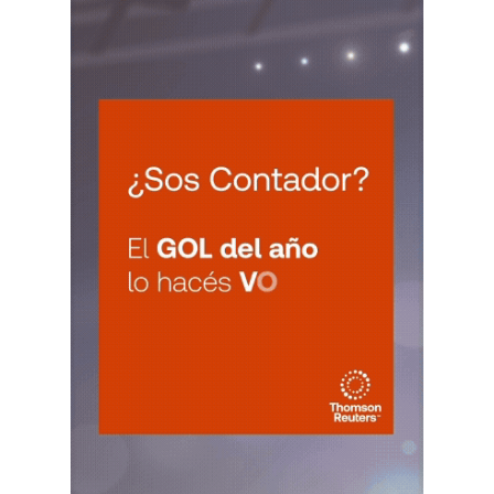
CUIT 0-1-2-3-4-5-6-7-8-9-…
CATAMARCA
LUN
CATAMARCA
10
Agentes RetenciÃ³n Catamarca
CUIT 0-1-2-3-4-5-6-7-8-9-…
CHACO
LUN
CHACO
10
Agentes Ret. Perc. Chaco
CUIT 0-1-2-3-4-5-6-7-8-9-…
CHUBUT
LUN
CHUBUT
10
Agentes Ret. y Perc. Chubut 2Q
CUIT 0-1-2-3-4-5-6-7-8-9-…
CORRIENTES
LUN
CORRIENTES
10
IIBB Corrientes Cuota Fija
CUIT 0-2-4-6-8-…