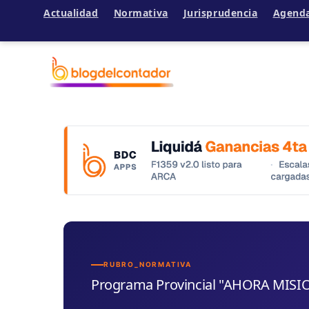
Actualidad
Normativa
Jurisprudencia
Agend
Ir
al
contenido
RUBRO_NORMATIVA
Programa Provincial "AHORA MISI