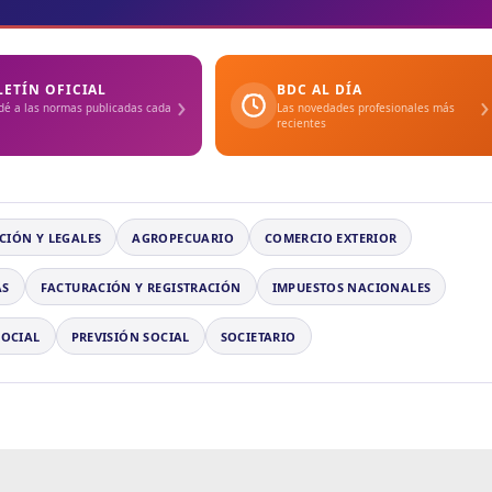
LETÍN OFICIAL
BDC AL DÍA
›
›
dé a las normas publicadas cada
Las novedades profesionales más
recientes
CIÓN Y LEGALES
AGROPECUARIO
COMERCIO EXTERIOR
AS
FACTURACIÓN Y REGISTRACIÓN
IMPUESTOS NACIONALES
SOCIAL
PREVISIÓN SOCIAL
SOCIETARIO