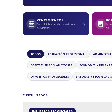
VENCIMIENTOS
BO
›
Consultá la agenda impositiva y
Acce
previsional
día
TODOS
ACTUACIÓN PROFESIONAL
ADMINISTRA
CONTABILIDAD Y AUDITORÍA
ECONOMÍA Y FINANZ
IMPUESTOS PROVINCIALES
LABORAL Y SEGURIDAD 
2 RESULTADOS
IMPUESTOS PROVINCIALES