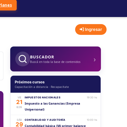
Planes
Ingresar
›
BUSCADOR
Buscá en toda la base de contenidos
Próximos cursos
Capacitación a distancia · Recapacitate
VIE
IMPUESTOS NACIONALES
19:30 hs
21
Impuesto a las Ganancias (Empresa
8/26
Unipersonal)
SÁB
CONTABILIDAD Y AUDITORÍA
10:00 hs
29
Contabilidad básica (Mi primer balance