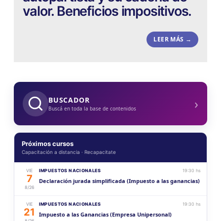
valor. Beneficios impositivos.
LEER MÁS →
›
BUSCADOR
Buscá en toda la base de contenidos
Próximos cursos
Capacitación a distancia · Recapacitate
VIE
IMPUESTOS NACIONALES
19:30 hs
7
Declaración jurada simplificada (Impuesto a las ganancias)
8/26
VIE
IMPUESTOS NACIONALES
19:30 hs
21
Impuesto a las Ganancias (Empresa Unipersonal)
8/26