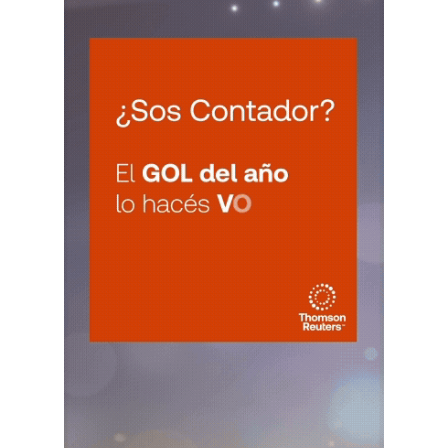
JUJUY
VIE
JUJUY
7
Agentes Ret. Perc. Jujuy
CUIT 0-1-2-3-4-…
LA RIOJA
VIE
LA RIOJA
7
Agentes Percepcion La Rioja
CUIT 5-6-7-8-9-…
VIE
LA RIOJA
7
Agentes Retencion La Rioja
CUIT 5-6-7-8-9-…
NEUQUEN
VIE
NEUQUEN
7
Agentes Ret. y Percep. Neuquen
CUIT 0-1-2-3-4-…
SALTA
VIE
SALTA