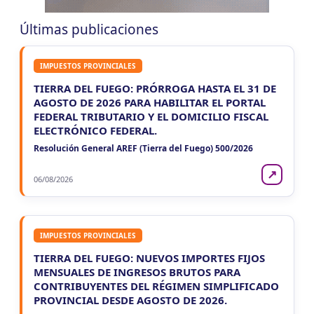
7
Agentes Ret. y Perc. DJ Inf.
CUIT 0-1-2-3-…
Últimas publicaciones
LUN 10/8
NACIONAL
IMPUESTOS PROVINCIALES
LUN
NACIONAL
10
TIERRA DEL FUEGO: PRÓRROGA HASTA EL 31 DE
Agentes SIRCAR 2a Quinc
AGOSTO DE 2026 PARA HABILITAR EL PORTAL
CUIT 5-6-7-8-9-…
FEDERAL TRIBUTARIO Y EL DOMICILIO FISCAL
ELECTRÓNICO FEDERAL.
LUN
NACIONAL
10
Resolución General AREF (Tierra del Fuego) 500/2026
Casas Particulares F102/RT
CUIT 0-1-2-3-4-5-6-7-8-9-…
↗
06/08/2026
LUN
NACIONAL
10
Empleadores - F931
CUIT 0-1-3-…
IMPUESTOS PROVINCIALES
TIERRA DEL FUEGO: NUEVOS IMPORTES FIJOS
MENSUALES DE INGRESOS BRUTOS PARA
CONTRIBUYENTES DEL RÉGIMEN SIMPLIFICADO
PROVINCIAL DESDE AGOSTO DE 2026.