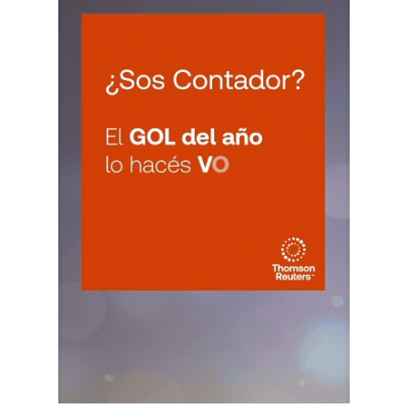
VIE
JUJUY
7
Agentes Ret. Perc. Jujuy
CUIT 0-1-2-3-4-…
LA RIOJA
VIE
LA RIOJA
7
Agentes Percepcion La Rioja
CUIT 5-6-7-8-9-…
VIE
LA RIOJA
7
Agentes Retencion La Rioja
CUIT 5-6-7-8-9-…
NEUQUEN
VIE
NEUQUEN
7
Agentes Ret. y Percep. Neuquen
CUIT 0-1-2-3-4-…
SALTA
VIE
SALTA
7
Agentes Ret. y Perc. DJ Inf.
CUIT 0-1-2-3-…