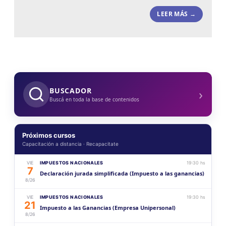
LEER MÁS →
›
BUSCADOR
Buscá en toda la base de contenidos
Próximos cursos
Capacitación a distancia · Recapacitate
VIE
IMPUESTOS NACIONALES
19:30 hs
7
Declaración jurada simplificada (Impuesto a las ganancias)
8/26
VIE
IMPUESTOS NACIONALES
19:30 hs
21
Impuesto a las Ganancias (Empresa Unipersonal)
8/26