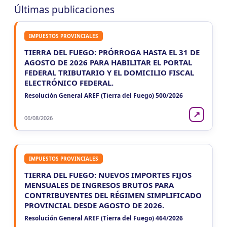
Últimas publicaciones
LUN 10/8
NACIONAL
IMPUESTOS PROVINCIALES
LUN
NACIONAL
10
TIERRA DEL FUEGO: PRÓRROGA HASTA EL 31 DE
Agentes SIRCAR 2a Quinc
AGOSTO DE 2026 PARA HABILITAR EL PORTAL
CUIT 5-6-7-8-9-…
FEDERAL TRIBUTARIO Y EL DOMICILIO FISCAL
ELECTRÓNICO FEDERAL.
LUN
NACIONAL
10
Resolución General AREF (Tierra del Fuego) 500/2026
Casas Particulares F102/RT
CUIT 0-1-2-3-4-5-6-7-8-9-…
↗
06/08/2026
LUN
NACIONAL
10
Empleadores - F931
CUIT 0-1-2-…
IMPUESTOS PROVINCIALES
TIERRA DEL FUEGO: NUEVOS IMPORTES FIJOS
MENSUALES DE INGRESOS BRUTOS PARA
CONTRIBUYENTES DEL RÉGIMEN SIMPLIFICADO
PROVINCIAL DESDE AGOSTO DE 2026.
Resolución General AREF (Tierra del Fuego) 464/2026