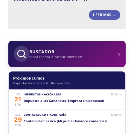
LEER MÁS →
›
BUSCADOR
Buscá en toda la base de contenidos
Próximos cursos
Capacitación a distancia · Recapacitate
VIE
IMPUESTOS NACIONALES
19:30 hs
21
Impuesto a las Ganancias (Empresa Unipersonal)
8/26
SÁB
CONTABILIDAD Y AUDITORÍA
10:00 hs
29
Contabilidad básica (Mi primer balance comercial)
8/26