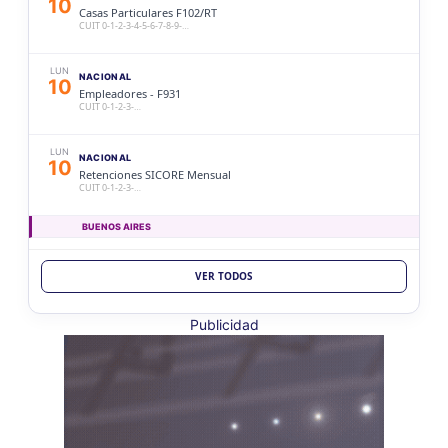
10
Casas Particulares F102/RT
CUIT 0-1-2-3-4-5-6-7-8-9-…
LUN
NACIONAL
10
Empleadores - F931
CUIT 0-1-2-3-…
LUN
NACIONAL
10
Retenciones SICORE Mensual
CUIT 0-1-2-3-…
BUENOS AIRES
LUN
BUENOS AIRES
10
VER TODOS
Ag. Bs As Reg Gral Retenc 2aQ
CUIT 0-1-2-3-4-5-6-7-8-9-…
Publicidad
LUN
BUENOS AIRES
10
Agentes Bs As Reg Gral Percep
CUIT 0-1-2-3-4-5-6-7-8-9-…
CATAMARCA
LUN
CATAMARCA