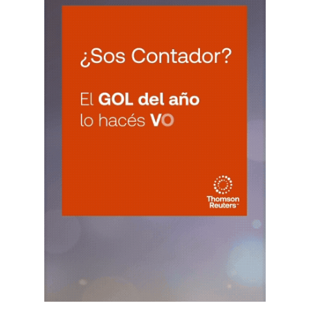
10
Agentes RetenciÃ³n Catamarca
CUIT 0-1-2-3-4-5-6-7-8-9-…
CHACO
LUN
CHACO
10
Agentes Ret. Perc. Chaco
CUIT 0-1-2-3-4-5-6-7-8-9-…
CHUBUT
LUN
CHUBUT
10
Agentes Ret. y Perc. Chubut 2Q
CUIT 0-1-2-3-4-5-6-7-8-9-…
CORRIENTES
LUN
CORRIENTES
10
IIBB Corrientes Cuota Fija
CUIT 0-2-4-6-8-…
LUN
CORRIENTES
10
Reg. Unif. Ret. y Perc. Ctes.
CUIT 3-7-…