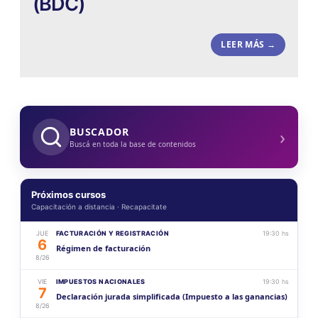
(BDC)
LEER MÁS →
›
BUSCADOR
Buscá en toda la base de contenidos
Próximos cursos
Capacitación a distancia · Recapacitate
JUE
FACTURACIÓN Y REGISTRACIÓN
19:30 hs
6
Régimen de facturación
8/26
VIE
IMPUESTOS NACIONALES
19:30 hs
7
Declaración jurada simplificada (Impuesto a las ganancias)
8/26