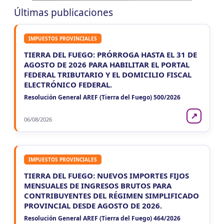
CUIT 5-6-7-8-9-…
Últimas publicaciones
VIE
ENTRE RIOS
7
Agentes Ret. y Perc. E. Rios
IMPUESTOS PROVINCIALES
CUIT 5-6-7-8-9-…
TIERRA DEL FUEGO: PRÓRROGA HASTA EL 31 DE
JUJUY
AGOSTO DE 2026 PARA HABILITAR EL PORTAL
FEDERAL TRIBUTARIO Y EL DOMICILIO FISCAL
VIE
JUJUY
7
ELECTRÓNICO FEDERAL.
Agentes Ret. Perc. Jujuy
CUIT 0-1-2-3-4-…
Resolución General AREF (Tierra del Fuego) 500/2026
LA RIOJA
↗
06/08/2026
VIE
LA RIOJA
7
Agentes Percepcion La Rioja
CUIT 5-6-7-8-9-…
IMPUESTOS PROVINCIALES
VIE
LA RIOJA
7
TIERRA DEL FUEGO: NUEVOS IMPORTES FIJOS
Agentes Retencion La Rioja
MENSUALES DE INGRESOS BRUTOS PARA
CUIT 5-6-7-8-9-…
CONTRIBUYENTES DEL RÉGIMEN SIMPLIFICADO
PROVINCIAL DESDE AGOSTO DE 2026.
NEUQUEN
Resolución General AREF (Tierra del Fuego) 464/2026
VIE
NEUQUEN