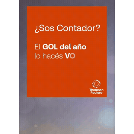
NACIONAL
VIE
NACIONAL
7
Agentes SIRCAR 2a Quinc
CUIT 0-1-2-3-4-…
VIE
NACIONAL
7
Autonomos
CUIT 7-8-9-…
VIE
NACIONAL
7
Contr. Fiscal Nueva Tecn. MT
CUIT 0-1-2-3-4-5-6-7-8-9-…
C.A.B.A.
VIE
C.A.B.A.
7
Agentes Recaudac CABA e-Arciba
CUIT 0-1-2-3-4-5-6-7-8-9-…
ENTRE RIOS
VIE
ENTRE RIOS
7
Ag. Ret. Imp. Prof. Lib. EERR