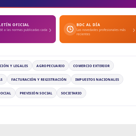
LETÍN OFICIAL
BDC AL DÍA
›
›
dé a las normas publicadas cada
Las novedades profesionales más
recientes
CIÓN Y LEGALES
AGROPECUARIO
COMERCIO EXTERIOR
AS
FACTURACIÓN Y REGISTRACIÓN
IMPUESTOS NACIONALES
SOCIAL
PREVISIÓN SOCIAL
SOCIETARIO