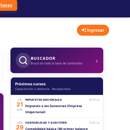
Planes
Ingresar
›
BUSCADOR
Buscá en toda la base de contenidos
Próximos cursos
Capacitación a distancia · Recapacitate
VIE
IMPUESTOS NACIONALES
19:30 hs
21
Impuesto a las Ganancias (Empresa
8/26
Unipersonal)
SÁB
CONTABILIDAD Y AUDITORÍA
10:00 hs
29
Contabilidad básica (Mi primer balance