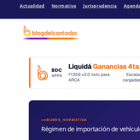
Actualidad
Normativa
Jurisprudencia
Agend
Ir
al
contenido
RUBRO_NORMATIVA
Régimen de importación de vehícu