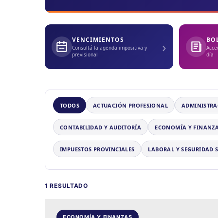
VENCIMIENTOS
BO
›
Consultá la agenda impositiva y
Acce
previsional
día
TODOS
ACTUACIÓN PROFESIONAL
ADMINISTRA
CONTABILIDAD Y AUDITORÍA
ECONOMÍA Y FINANZ
IMPUESTOS PROVINCIALES
LABORAL Y SEGURIDAD 
1 RESULTADO
ECONOMÍA Y FINANZAS