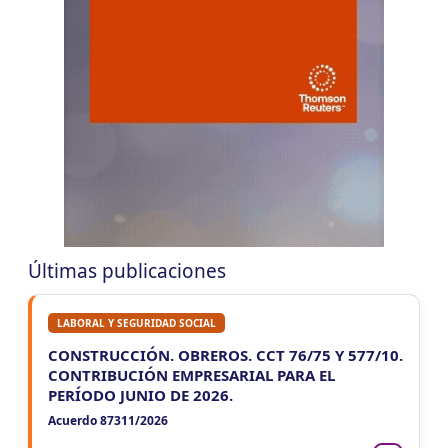
LUN
CHUBUT
10
Agentes Ret. y Perc. Chubut 2Q
CUIT 0-1-2-3-4-5-6-7-8-9-…
CORRIENTES
LUN
CORRIENTES
10
IIBB Corrientes Cuota Fija
CUIT 0-2-4-6-8-…
LUN
CORRIENTES
10
Reg. Unif. Ret. y Perc. Ctes.
CUIT 3-7-…
Últimas publicaciones
LABORAL Y SEGURIDAD SOCIAL
CONSTRUCCIÓN. OBREROS. CCT 76/75 Y 577/10.
CONTRIBUCIÓN EMPRESARIAL PARA EL
PERÍODO JUNIO DE 2026.
Acuerdo 87311/2026