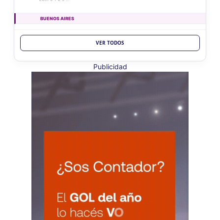
BUENOS AIRES
LUN
BUENOS AIRES
10
VER TODOS
Ag. Bs As Reg Gral Retenc 2aQ
CUIT 0-1-2-3-4-5-6-7-8-9-…
Publicidad
LUN
BUENOS AIRES
10
Agentes Bs As Reg Gral Percep
CUIT 0-1-2-3-4-5-6-7-8-9-…
CATAMARCA
LUN
CATAMARCA
10
Agentes RetenciÃ³n Catamarca
CUIT 0-1-2-3-4-5-6-7-8-9-…
CHACO
LUN
CHACO
10
Agentes Ret. Perc. Chaco
CUIT 0-1-2-3-4-5-6-7-8-9-…
CHUBUT