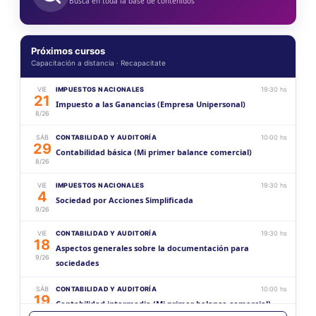
Buscá en toda la base de contenidos
Próximos cursos
Capacitación a distancia · Recapacitate
VIE
IMPUESTOS NACIONALES
19:30 hs
21
Impuesto a las Ganancias (Empresa Unipersonal)
8/26
SÁB
CONTABILIDAD Y AUDITORÍA
10:00 hs
29
Contabilidad básica (Mi primer balance comercial)
8/26
VIE
IMPUESTOS NACIONALES
19:30 hs
4
Sociedad por Acciones Simplificada
9/26
VIE
CONTABILIDAD Y AUDITORÍA
19:30 hs
18
Aspectos generales sobre la documentación para
9/26
sociedades
SÁB
CONTABILIDAD Y AUDITORÍA
10:00 hs
19
Contabilidad intermedia (Mi primer balance comercial)
9/26