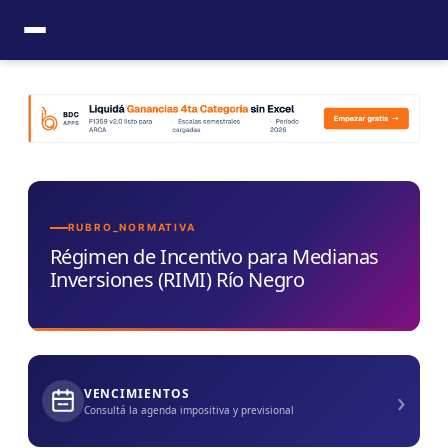
Ir
al
contenido
RUBRO_NORMATIVA
Régimen de Incentivo para Medianas
Inversiones (RIMI) Río Negro
›
VENCIMIENTOS
Consultá la agenda impositiva y previsional