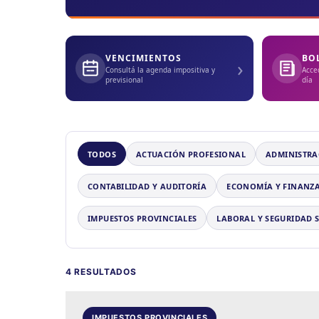
VENCIMIENTOS
BO
›
Consultá la agenda impositiva y
Acce
previsional
día
TODOS
ACTUACIÓN PROFESIONAL
ADMINISTRA
CONTABILIDAD Y AUDITORÍA
ECONOMÍA Y FINANZ
IMPUESTOS PROVINCIALES
LABORAL Y SEGURIDAD 
4 RESULTADOS
IMPUESTOS PROVINCIALES