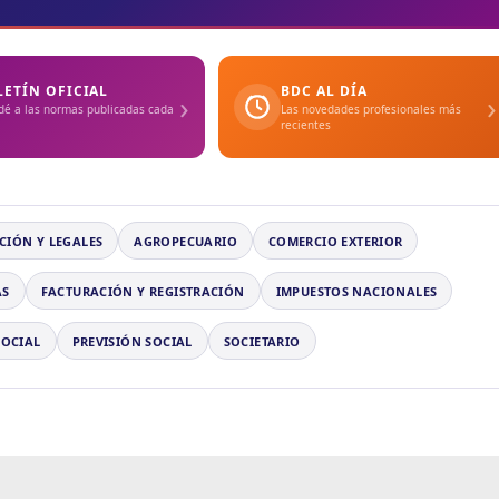
LETÍN OFICIAL
BDC AL DÍA
›
›
dé a las normas publicadas cada
Las novedades profesionales más
recientes
CIÓN Y LEGALES
AGROPECUARIO
COMERCIO EXTERIOR
AS
FACTURACIÓN Y REGISTRACIÓN
IMPUESTOS NACIONALES
SOCIAL
PREVISIÓN SOCIAL
SOCIETARIO