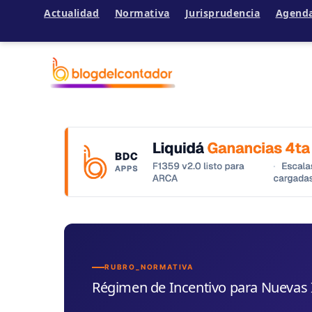
Actualidad
Normativa
Jurisprudencia
Agend
Ir
al
contenido
RUBRO_NORMATIVA
Régimen de Incentivo para Nuevas I