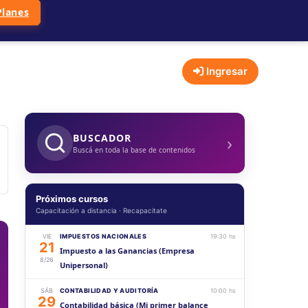
Planes
Ingresar
›
BUSCADOR
Buscá en toda la base de contenidos
Próximos cursos
Capacitación a distancia · Recapacitate
VIE
IMPUESTOS NACIONALES
19:30 hs
21
Impuesto a las Ganancias (Empresa
8/26
Unipersonal)
SÁB
CONTABILIDAD Y AUDITORÍA
10:00 hs
29
Contabilidad básica (Mi primer balance