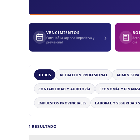
VENCIMIENTOS
BO
›
Consultá la agenda impositiva y
Acce
previsional
día
TODOS
ACTUACIÓN PROFESIONAL
ADMINISTRA
CONTABILIDAD Y AUDITORÍA
ECONOMÍA Y FINANZ
IMPUESTOS PROVINCIALES
LABORAL Y SEGURIDAD 
1 RESULTADO