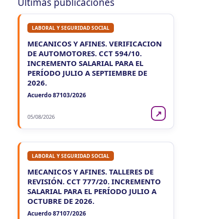
Últimas publicaciones
Agentes Percepcion La Rioja
CUIT 0-1-2-3-4-…
LABORAL Y SEGURIDAD SOCIAL
JUE
LA RIOJA
6
Agentes Retencion La Rioja
MECANICOS Y AFINES. VERIFICACION
CUIT 0-1-2-3-4-…
DE AUTOMOTORES. CCT 594/10.
INCREMENTO SALARIAL PARA EL
VIE 7/8
PERÍODO JULIO A SEPTIEMBRE DE
NACIONAL
2026.
VIE
Acuerdo 87103/2026
NACIONAL
7
Agentes SIRCAR 2a Quinc
CUIT 0-1-2-3-4-…
↗
05/08/2026
VIE
NACIONAL
7
Autonomos
CUIT 7-9-…
LABORAL Y SEGURIDAD SOCIAL
MECANICOS Y AFINES. TALLERES DE
REVISIÓN. CCT 777/20. INCREMENTO
SALARIAL PARA EL PERÍODO JULIO A
OCTUBRE DE 2026.
Acuerdo 87107/2026