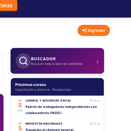
Planes
Ingresar
›
BUSCADOR
Buscá en toda la base de contenidos
Próximos cursos
Capacitación a distancia · Recapacitate
MIÉ
LABORAL Y SEGURIDAD SOCIAL
19:30 hs
5
Padrón de trabajadores independientes con
8/26
colaboradores (PADIC)
MIÉ
IMPUESTOS NACIONALES
19:30 hs
5
Transición al régimen general