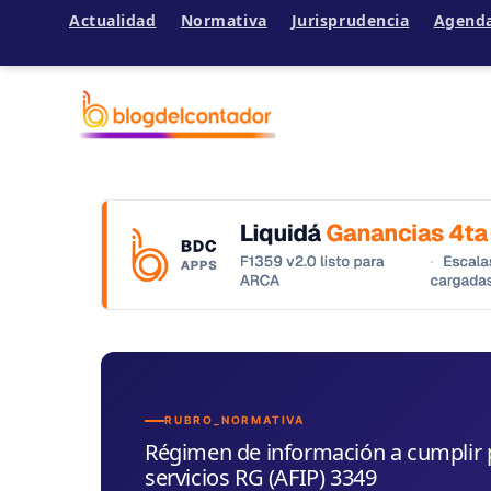
Actualidad
Normativa
Jurisprudencia
Agend
Ir
al
contenido
RUBRO_NORMATIVA
Régimen de información a cumplir
servicios RG (AFIP) 3349