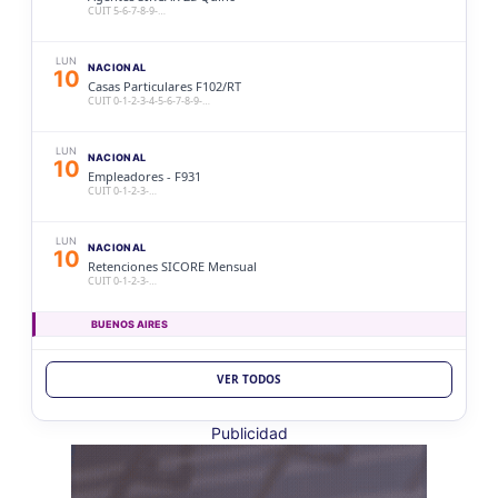
10/26
CUIT 5-6-7-8-9-…
LUN
NACIONAL
10
Casas Particulares F102/RT
CUIT 0-1-2-3-4-5-6-7-8-9-…
LUN
NACIONAL
10
Empleadores - F931
CUIT 0-1-2-3-…
LUN
NACIONAL
10
Retenciones SICORE Mensual
CUIT 0-1-2-3-…
BUENOS AIRES
LUN
BUENOS AIRES
10
VER TODOS
Ag. Bs As Reg Gral Retenc 2aQ
CUIT 0-1-2-3-4-5-6-7-8-9-…
Publicidad
LUN
BUENOS AIRES
10
Agentes Bs As Reg Gral Percep
CUIT 0-1-2-3-4-5-6-7-8-9-…