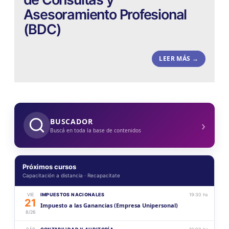
Asesoramiento Profesional
(BDC)
LEER MÁS →
›
BUSCADOR
Buscá en toda la base de contenidos
Próximos cursos
Capacitación a distancia · Recapacitate
VIE
IMPUESTOS NACIONALES
19:30 hs
21
Impuesto a las Ganancias (Empresa Unipersonal)
8/26