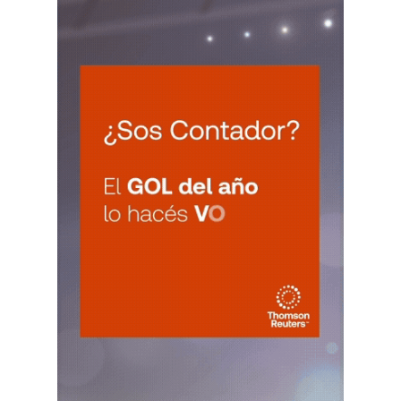
CATAMARCA
LUN
CATAMARCA
10
Agentes RetenciÃ³n Catamarca
CUIT 0-1-2-3-4-5-6-7-8-9-…
CHACO
LUN
CHACO
10
Agentes Ret. Perc. Chaco
CUIT 0-1-2-3-4-5-6-7-8-9-…
CHUBUT
LUN
CHUBUT
10
Agentes Ret. y Perc. Chubut 2Q
CUIT 0-1-2-3-4-5-6-7-8-9-…
CORRIENTES
LUN
CORRIENTES
10
IIBB Corrientes Cuota Fija
CUIT 0-2-4-6-8-…
LUN