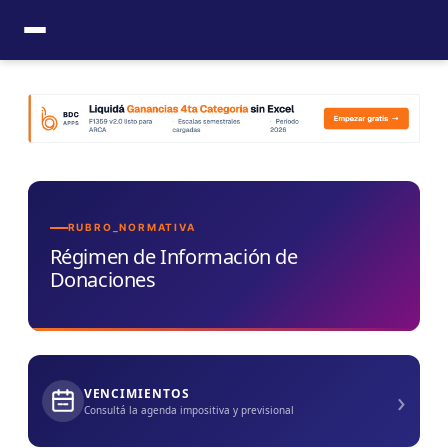
Ir
al
contenido
RUBRO_NORMATIVA
Régimen de Información de
Donaciones
›
VENCIMIENTOS
Consultá la agenda impositiva y previsional