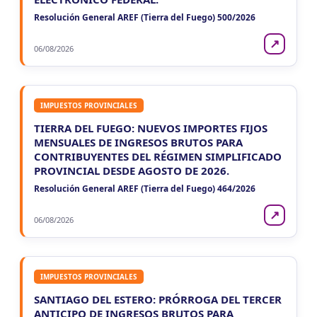
Agentes Ret. Perc. Jujuy
CUIT 0-1-2-3-4-…
Resolución General AREF (Tierra del Fuego) 500/2026
LA RIOJA
↗
06/08/2026
VIE
LA RIOJA
7
Agentes Percepcion La Rioja
CUIT 5-6-7-8-9-…
IMPUESTOS PROVINCIALES
VIE
LA RIOJA
7
TIERRA DEL FUEGO: NUEVOS IMPORTES FIJOS
Agentes Retencion La Rioja
MENSUALES DE INGRESOS BRUTOS PARA
CUIT 5-6-7-8-9-…
CONTRIBUYENTES DEL RÉGIMEN SIMPLIFICADO
PROVINCIAL DESDE AGOSTO DE 2026.
NEUQUEN
Resolución General AREF (Tierra del Fuego) 464/2026
VIE
NEUQUEN
7
Agentes Ret. y Percep. Neuquen
↗
CUIT 0-…
06/08/2026
IMPUESTOS PROVINCIALES
SANTIAGO DEL ESTERO: PRÓRROGA DEL TERCER
ANTICIPO DE INGRESOS BRUTOS PARA