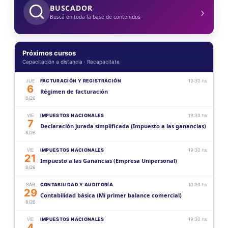
›
BUSCADOR
Buscá en toda la base de contenidos
Próximos cursos
Capacitación a distancia · Recapacitate
JUE
FACTURACIÓN Y REGISTRACIÓN
19:30 hs
6
Régimen de facturación
8/26
VIE
IMPUESTOS NACIONALES
19:30 hs
7
Declaración jurada simplificada (Impuesto a las ganancias)
8/26
VIE
IMPUESTOS NACIONALES
19:30 hs
21
Impuesto a las Ganancias (Empresa Unipersonal)
8/26
SÁB
CONTABILIDAD Y AUDITORÍA
10:00 hs
29
Contabilidad básica (Mi primer balance comercial)
8/26
VIE
IMPUESTOS NACIONALES
19:30 hs
4