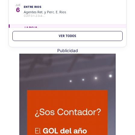
JUE
ENTRE RIOS
6
Agentes Ret. y Perc. E. Rios
CUIT 0-1-2-3-4-…
LA RIOJA
VER TODOS
JUE
LA RIOJA
6
Agentes Percepcion La Rioja
CUIT 0-1-2-3-4-…
Publicidad
JUE
LA RIOJA
6
Agentes Retencion La Rioja
CUIT 0-1-2-3-4-…
VIE 7/8
NACIONAL
VIE
NACIONAL
7
Agentes SIRCAR 2a Quinc
CUIT 0-1-2-3-4-…
VIE
NACIONAL
7
Autonomos
CUIT 7-8-9-…