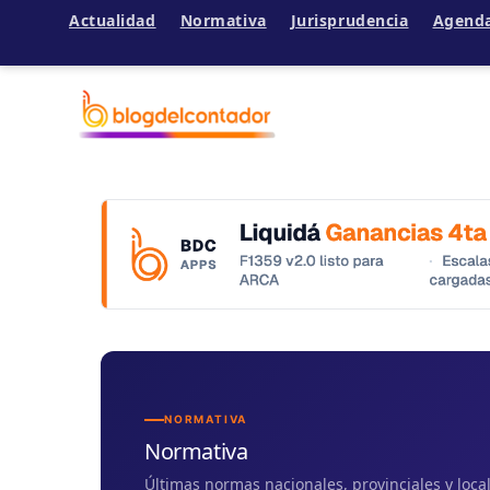
Actualidad
Normativa
Jurisprudencia
Agend
Ir
al
contenido
NORMATIVA
Normativa
Últimas normas nacionales, provinciales y loc