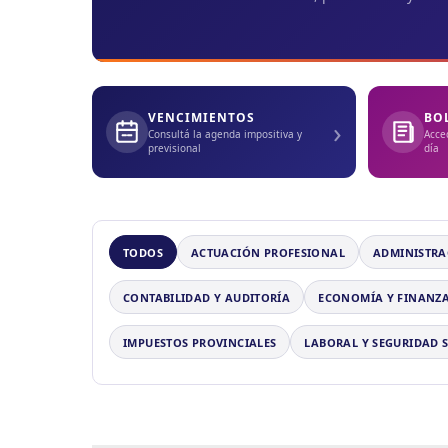
VENCIMIENTOS
BO
›
Consultá la agenda impositiva y
Acce
previsional
día
TODOS
ACTUACIÓN PROFESIONAL
ADMINISTRA
CONTABILIDAD Y AUDITORÍA
ECONOMÍA Y FINANZ
IMPUESTOS PROVINCIALES
LABORAL Y SEGURIDAD 