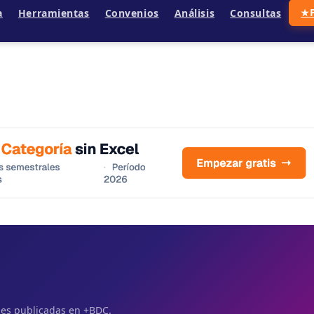
a
Herramientas
Convenios
Análisis
Consultas
★
ales publicadas en +BDC.