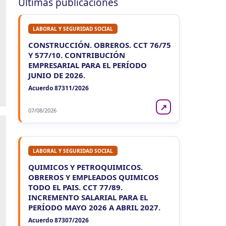
Últimas publicaciones
Agentes Ret. y Perc. DJ Inf.
CUIT 0-1-2-3-…
LABORAL Y SEGURIDAD SOCIAL
LUN 10/8
NACIONAL
CONSTRUCCIÓN. OBREROS. CCT 76/75
Y 577/10. CONTRIBUCIÓN
LUN
NACIONAL
10
EMPRESARIAL PARA EL PERÍODO
Agentes SIRCAR 2a Quinc
CUIT 5-6-7-8-9-…
JUNIO DE 2026.
Acuerdo 87311/2026
LUN
NACIONAL
10
↗
Casas Particulares F102/RT
07/08/2026
CUIT 0-1-2-3-4-5-6-7-8-9-…
LUN
NACIONAL
10
Empleadores - F931
LABORAL Y SEGURIDAD SOCIAL
CUIT 0-1-2-…
QUIMICOS Y PETROQUIMICOS.
OBREROS Y EMPLEADOS QUIMICOS
TODO EL PAIS. CCT 77/89.
INCREMENTO SALARIAL PARA EL
PERÍODO MAYO 2026 A ABRIL 2027.
Acuerdo 87307/2026