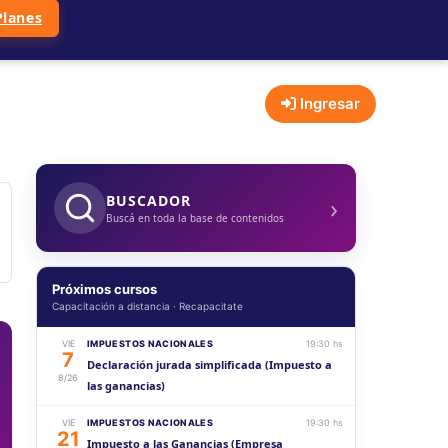
Planes
Ingresar
›
BUSCADOR
Buscá en toda la base de contenidos
Próximos cursos
Capacitación a distancia · Recapacitate
VIE
IMPUESTOS NACIONALES
19:30 hs
7
Declaración jurada simplificada (Impuesto a
8/26
las ganancias)
VIE
IMPUESTOS NACIONALES
19:30 hs
21
Impuesto a las Ganancias (Empresa