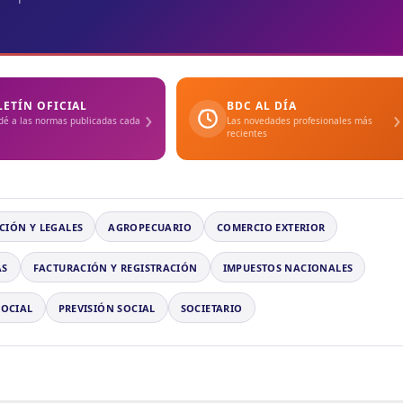
LETÍN OFICIAL
BDC AL DÍA
›
›
dé a las normas publicadas cada
Las novedades profesionales más
recientes
CIÓN Y LEGALES
AGROPECUARIO
COMERCIO EXTERIOR
AS
FACTURACIÓN Y REGISTRACIÓN
IMPUESTOS NACIONALES
SOCIAL
PREVISIÓN SOCIAL
SOCIETARIO