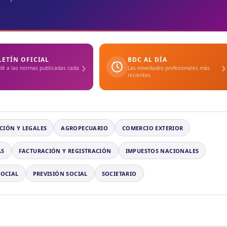
LETÍN OFICIAL
BDC AL DÍA
›
›
dé a las normas publicadas cada
Las novedades profesionales más
recientes
CIÓN Y LEGALES
AGROPECUARIO
COMERCIO EXTERIOR
AS
FACTURACIÓN Y REGISTRACIÓN
IMPUESTOS NACIONALES
SOCIAL
PREVISIÓN SOCIAL
SOCIETARIO