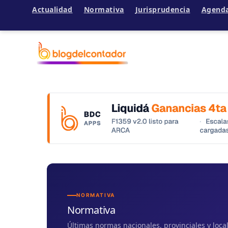
Actualidad
Normativa
Jurisprudencia
Agend
Ir
al
contenido
NORMATIVA
Normativa
Últimas normas nacionales, provinciales y loc