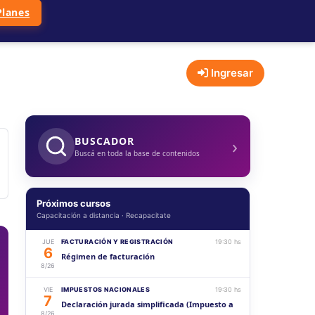
Planes
Ingresar
›
BUSCADOR
Buscá en toda la base de contenidos
Próximos cursos
Capacitación a distancia · Recapacitate
JUE
FACTURACIÓN Y REGISTRACIÓN
19:30 hs
6
Régimen de facturación
8/26
VIE
IMPUESTOS NACIONALES
19:30 hs
7
Declaración jurada simplificada (Impuesto a
8/26