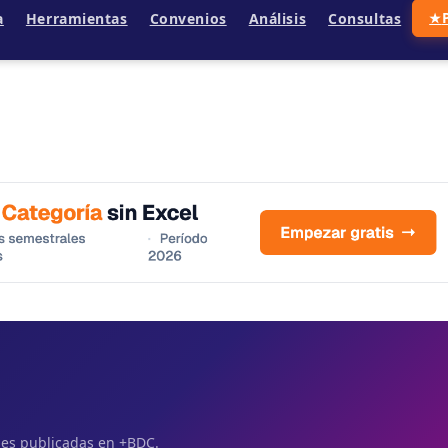
a
Herramientas
Convenios
Análisis
Consultas
★
ales publicadas en +BDC.