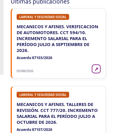
Últimas publicaciones
Ag. Ret. Imp. Prof. Lib. EERR
CUIT 5-6-7-8-9-…
LABORAL Y SEGURIDAD SOCIAL
VIE
ENTRE RIOS
7
Agentes Ret. y Perc. E. Rios
MECANICOS Y AFINES. VERIFICACION
CUIT 5-6-7-8-9-…
DE AUTOMOTORES. CCT 594/10.
INCREMENTO SALARIAL PARA EL
JUJUY
PERÍODO JULIO A SEPTIEMBRE DE
2026.
VIE
JUJUY
7
Agentes Ret. Perc. Jujuy
Acuerdo 87103/2026
CUIT 0-1-2-3-4-…
↗
05/08/2026
LA RIOJA
VIE
LA RIOJA
7
Agentes Percepcion La Rioja
CUIT 5-6-7-8-9-…
LABORAL Y SEGURIDAD SOCIAL
MECANICOS Y AFINES. TALLERES DE
VIE
LA RIOJA
7
REVISIÓN. CCT 777/20. INCREMENTO
Agentes Retencion La Rioja
CUIT 5-6-7-8-9-…
SALARIAL PARA EL PERÍODO JULIO A
OCTUBRE DE 2026.
NEUQUEN
Acuerdo 87107/2026