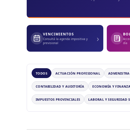
VENCIMIENTOS
BO
›
Consultá la agenda impositiva y
Acce
previsional
día
TODOS
ACTUACIÓN PROFESIONAL
ADMINISTRA
CONTABILIDAD Y AUDITORÍA
ECONOMÍA Y FINANZ
IMPUESTOS PROVINCIALES
LABORAL Y SEGURIDAD 