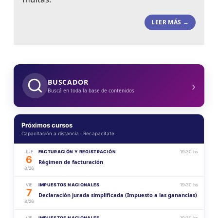
LEER MÁS →
›
BUSCADOR
Buscá en toda la base de contenidos
Próximos cursos
Capacitación a distancia · Recapacitate
JUE
FACTURACIÓN Y REGISTRACIÓN
19:30 hs
6
Régimen de facturación
8/26
VIE
IMPUESTOS NACIONALES
19:30 hs
7
Declaración jurada simplificada (Impuesto a las ganancias)
8/26
VIE
IMPUESTOS NACIONALES
19:30 hs