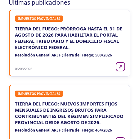
Últimas publicaciones
VIE
ENTRE RIOS
7
Agentes Ret. y Perc. E. Rios
IMPUESTOS PROVINCIALES
CUIT 5-6-7-8-9-…
TIERRA DEL FUEGO: PRÓRROGA HASTA EL 31 DE
JUJUY
AGOSTO DE 2026 PARA HABILITAR EL PORTAL
FEDERAL TRIBUTARIO Y EL DOMICILIO FISCAL
VIE
JUJUY
7
ELECTRÓNICO FEDERAL.
Agentes Ret. Perc. Jujuy
CUIT 0-1-2-3-4-…
Resolución General AREF (Tierra del Fuego) 500/2026
LA RIOJA
↗
06/08/2026
VIE
LA RIOJA
7
Agentes Percepcion La Rioja
CUIT 5-6-7-8-9-…
IMPUESTOS PROVINCIALES
VIE
LA RIOJA
7
TIERRA DEL FUEGO: NUEVOS IMPORTES FIJOS
Agentes Retencion La Rioja
MENSUALES DE INGRESOS BRUTOS PARA
CUIT 5-6-7-8-9-…
CONTRIBUYENTES DEL RÉGIMEN SIMPLIFICADO
PROVINCIAL DESDE AGOSTO DE 2026.
NEUQUEN
Resolución General AREF (Tierra del Fuego) 464/2026
VIE
NEUQUEN
7
Agentes Ret. y Percep. Neuquen