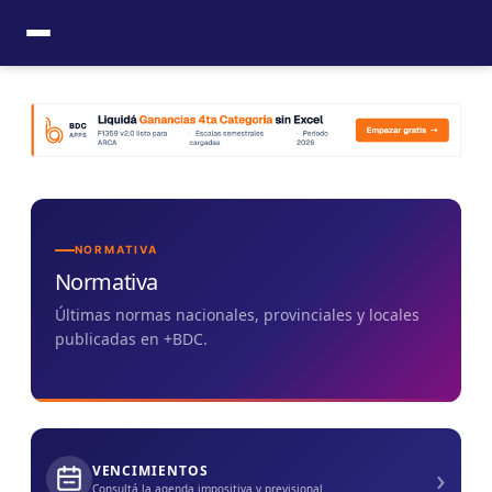
Ir
al
contenido
NORMATIVA
Normativa
Últimas normas nacionales, provinciales y locales
publicadas en +BDC.
›
VENCIMIENTOS
Consultá la agenda impositiva y previsional