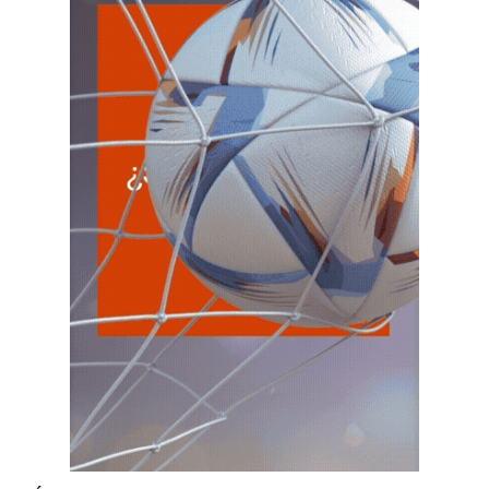
NACIONAL
VIE
NACIONAL
7
Agentes SIRCAR 2a Quinc
CUIT 0-1-2-3-4-…
VIE
NACIONAL
7
Autonomos
CUIT 7-8-9-…
VIE
NACIONAL
7
Contr. Fiscal Nueva Tecn. MT
CUIT 0-1-2-3-4-5-6-7-8-9-…
C.A.B.A.
VIE
C.A.B.A.
7
Agentes Recaudac CABA e-Arciba
CUIT 0-1-2-3-4-5-6-7-8-9-…
ENTRE RIOS
VIE
ENTRE RIOS
7
Ag. Ret. Imp. Prof. Lib. EERR
CUIT 5-6-7-8-9-…