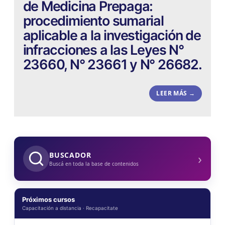
de Medicina Prepaga:
procedimiento sumarial
aplicable a la investigación de
infracciones a las Leyes N°
23660, N° 23661 y N° 26682.
LEER MÁS →
›
BUSCADOR
Buscá en toda la base de contenidos
Próximos cursos
Capacitación a distancia · Recapacitate